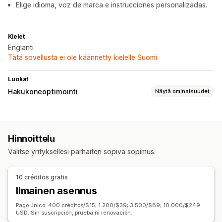
Elige idioma, voz de marca e instrucciones personalizadas.
Kielet
Englanti
Tätä sovellusta ei ole käännetty kielelle Suomi
Luokat
Hakukoneoptimointi
Näytä ominaisuudet
Hakuoptimointityökalut
ALT-teksti
Meta-tunnisteet
Joukkomuokkaus
Hinnoittelu
Tekoälygenerointi
Valitse yrityksellesi parhaiten sopiva sopimus.
10 créditos gratis
Ilmainen asennus
Pago único: 400 créditos/$15; 1.200/$39; 3.500/$89; 10.000/$249
USD. Sin suscripción, prueba ni renovación.