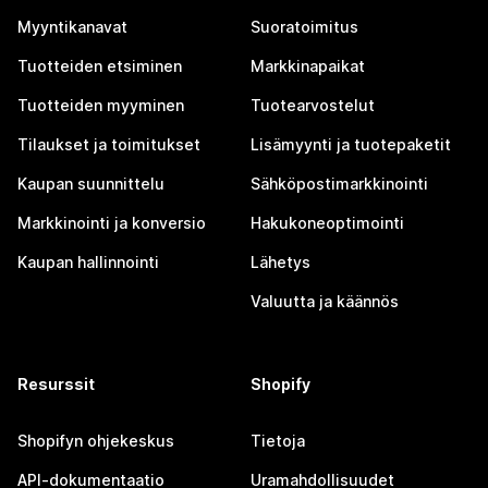
Myyntikanavat
Suoratoimitus
Tuotteiden etsiminen
Markkinapaikat
Tuotteiden myyminen
Tuotearvostelut
Tilaukset ja toimitukset
Lisämyynti ja tuotepaketit
Kaupan suunnittelu
Sähköpostimarkkinointi
Markkinointi ja konversio
Hakukoneoptimointi
Kaupan hallinnointi
Lähetys
Valuutta ja käännös
Resurssit
Shopify
Shopifyn ohjekeskus
Tietoja
API-dokumentaatio
Uramahdollisuudet