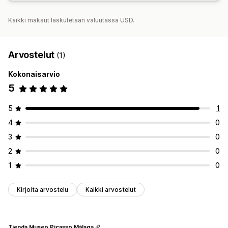
Kaikki maksut laskutetaan valuutassa USD.
Arvostelut
(1)
Kokonaisarvio
5
5
1
4
0
3
0
2
0
1
0
Kirjoita arvostelu
Kaikki arvostelut
Tienda Museo Picasso Málaga