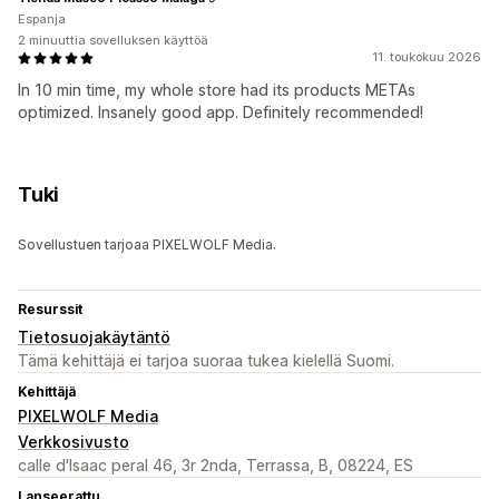
Espanja
2 minuuttia sovelluksen käyttöä
11. toukokuu 2026
In 10 min time, my whole store had its products METAs
optimized. Insanely good app. Definitely recommended!
Tuki
Sovellustuen tarjoaa PIXELWOLF Media.
Resurssit
Tietosuojakäytäntö
Tämä kehittäjä ei tarjoa suoraa tukea kielellä Suomi.
Kehittäjä
PIXELWOLF Media
Verkkosivusto
calle d'Isaac peral 46, 3r 2nda, Terrassa, B, 08224, ES
Lanseerattu