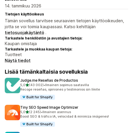
14. tammikuu 2026
Tietojen käyttöoikeus
Tämän sovellus tarvitsee seuraavien tietojen käyttöoikeuden,
jotta se voi toimia kaupassasi. Katso kehittäjän
tietosuojakäytäntö
.
Tarkastele henkilöstön ja avustajien tietoja:
Kaupan omistaja
Tarkastele ja muokkaa kaupan tietoja:
Tuotteet
Näytä tiedot
Lisää tämänkaltaisia sovelluksia
Judge.me Reseñas de Productos
/ 5 tähteä
5,0
(43 002)
•
Ilmainen sopimus saatavilla
43002 arvostelua yhteensä
Recoge reseñas, opiniones y testimonios sin límite
Built for Shopify
Tiny SEO Speed Image Optimizer
/ 5 tähteä
5,0
(2 245)
•
Ilmainen asennus
2245 arvostelua yhteensä
Boost SEO & tráfico IA, velocidad & minimiza imágenes!
Built for Shopify