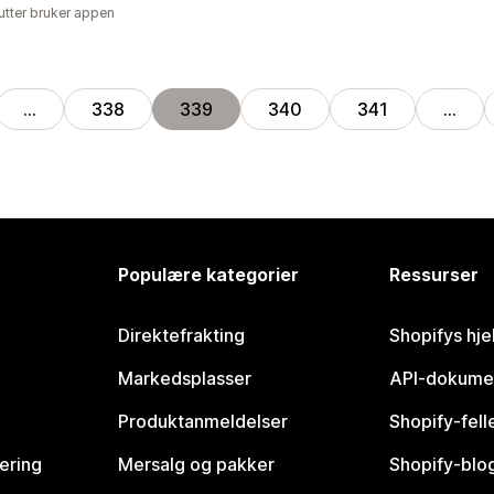
utter bruker appen
…
338
339
340
341
…
Populære kategorier
Ressurser
Direktefrakting
Shopifys hje
Markedsplasser
API-dokume
Produktanmeldelser
Shopify-fel
vering
Mersalg og pakker
Shopify-blo