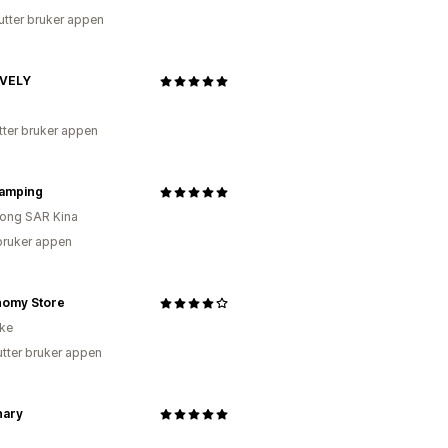
utter bruker appen
VELY
tter bruker appen
Camping
ong SAR Kina
bruker appen
nomy Store
ike
utter bruker appen
ary