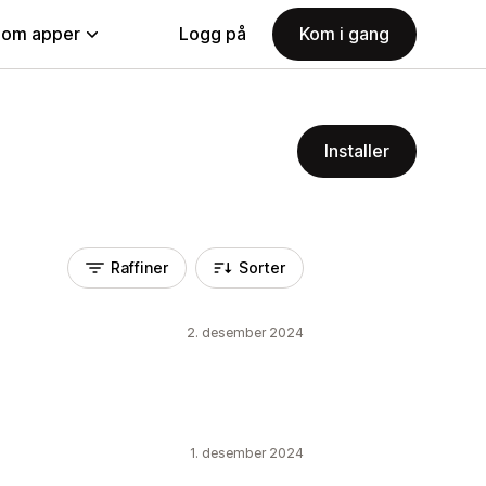
nom apper
Logg på
Kom i gang
Installer
Raffiner
Sorter
2. desember 2024
1. desember 2024