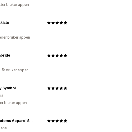
tter bruker appen
kiste
der bruker appen
abride
1 år bruker appen
y Symbol
ia
er bruker appen
My Fandoms Apparel Store
inene