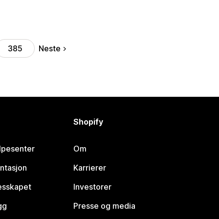
Neste
385
Shopify
lpesenter
Om
ntasjon
Karrierer
lesskapet
Investorer
gg
Presse og media