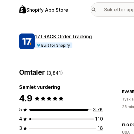
Shopify App Store
17TRACK Order Tracking
Built for Shopify
Omtaler
(3,841)
Samlet vurdering
EVARE
4.9
Tyskl
28 min
5
3.7K
4
110
FLO P
3
18
USA