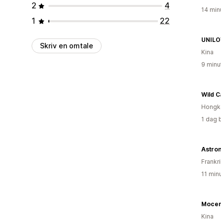
2
4
14 min
1
22
UNILO
Skriv en omtale
Kina
9 minu
Wild 
Hongk
1 dag 
Astro
Frankr
11 min
Mocen
Kina