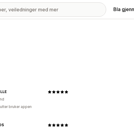
Bla gjen
LLE
and
utter bruker appen
OS