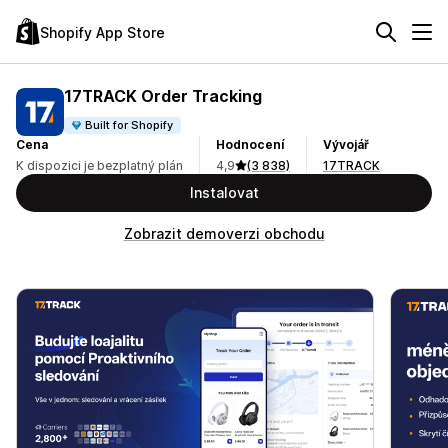
Shopify App Store
17TRACK Order Tracking
Built for Shopify
Cena
Hodnocení
Vývojář
K dispozici je bezplatný plán
4,9
(3 838)
17TRACK
Instalovat
Zobrazit demoverzi obchodu