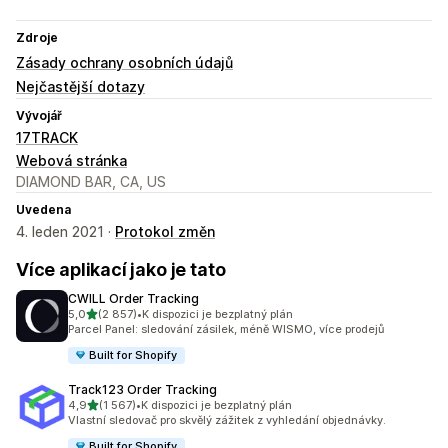
Zdroje
Zásady ochrany osobních údajů
Nejčastější dotazy
Vývojář
17TRACK
Webová stránka
DIAMOND BAR, CA, US
Uvedena
4. leden 2021 ·
Protokol změn
Více aplikací jako je tato
CWILL Order Tracking
z 5 hvězd
5,0
(2 857)
•
K dispozici je bezplatný plán
Celkový počet recenzí: 2857
Parcel Panel: sledování zásilek, méně WISMO, více prodejů
Built for Shopify
Track123 Order Tracking
z 5 hvězd
4,9
(1 567)
•
K dispozici je bezplatný plán
Celkový počet recenzí: 1567
Vlastní sledovač pro skvělý zážitek z vyhledání objednávky.
Built for Shopify