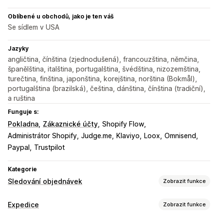
Oblíbené u obchodů, jako je ten váš
Se sídlem v USA
Jazyky
angličtina, čínština (zjednodušená), francouzština, němčina,
španělština, italština, portugalština, švédština, nizozemština,
turečtina, finština, japonština, korejština, norština (Bokmål),
portugalština (brazilská), čeština, dánština, čínština (tradiční),
a ruština
Funguje s:
Pokladna
Zákaznické účty
Shopify Flow
Administrátor Shopify
Judge.me
Klaviyo
Loox
Omnisend
Paypal
Trustpilot
Kategorie
Sledování objednávek
Zobrazit funkce
Sledování
Expedice
Zobrazit funkce
Značková stránka pro sledování