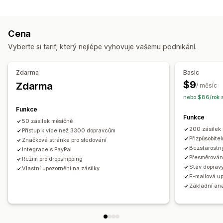
Štítky a balení
Stránka vyhledání objednávky
Sledování v reálném čase
Pojištění přepravy
Datum doručení
Vlastní odkaz na sledování
Překlad
Cena
Synchronizace objednávek
Více jazyků
Výběr dopravce
Odhadované datum doručení
Celosvětové sledování
Vyberte si tarif, který nejlépe vyhovuje vašemu podnikání.
Panely
Export objednávek
Více dopravců
API
Analytika
Řízení zásilek
Maskování dopravce
Synchronizace objednávek
Sledování v reálném čase
Zdarma
Basic
Značková stránka pro sledování
E-mailová oznámení
Notifikace
$9
Zdarma
/ měsíc
Aktualizace objednávek
E-mail
Notifikace v reálném čase
Překlad
nebo $86/rok 
Vlastní notifikace
Automatizace
Funkce
Funkce
50 zásilek měsíčně
200 zásilek
Přístup k více než 3300 dopravcům
Přizpůsobite
Značková stránka pro sledování
Bezstarostn
Integrace s PayPal
Přesměrování
Režim pro dropshipping
Stav dopravy
Vlastní upozornění na zásilky
E-mailová u
Základní ana