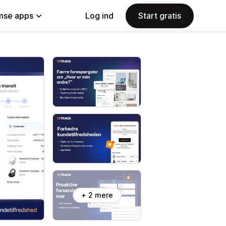
se apps
Log ind
Start gratis
+ 2 mere