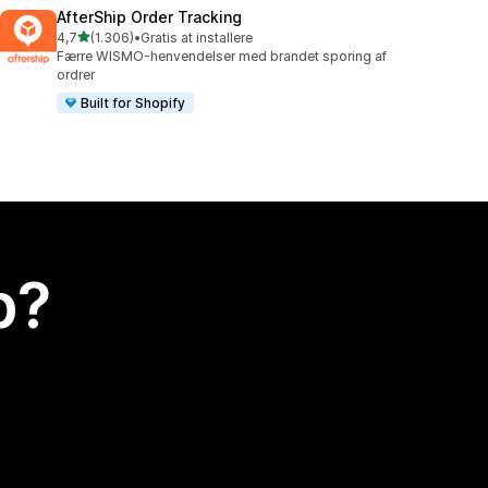
AfterShip Order Tracking
ud af 5 stjerner
4,7
(1.306)
•
Gratis at installere
1306 anmeldelser i alt
Færre WISMO-henvendelser med brandet sporing af
ordrer
Built for Shopify
p?