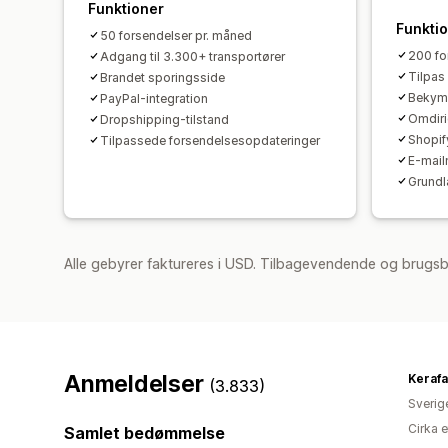
Funktioner
Funkti
50 forsendelser pr. måned
200 fo
Adgang til 3.300+ transportører
Tilpas
Brandet sporingsside
Bekymr
PayPal-integration
Omdiri
Dropshipping-tilstand
Shopif
Tilpassede forsendelsesopdateringer
E-mailn
Grundl
Alle gebyrer faktureres i USD. Tilbagevendende og brugs
Anmeldelser
Keraf
(3.833)
Sverig
Cirka 
Samlet bedømmelse