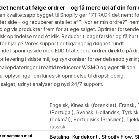
det nemt at følge ordrer – og få mere ud af din forr
n kvalitetsapp bygget til Shopify gør 17TRACK det nemt fo
et side – og reducerer antallet af "Hvor er min ordre?"-henv
id og vis produkter frem for at øge salget. Optimer forsende
isk oprindelse med ét klik. Reducer tilbageførsler og få hu
for hjælp? Vores support er tilgængelig døgnet rundt.
ndet sporingsside med EDD til at spore ordrer direkte på di
r levering i sidste mil, og synkroniser forsendelsesoplysning
ailopdateringer i realtid reducerer WISMO og øger tilliden.
ul oplysninger om kinesisk oprindelse til dropshipping.
salget, udnyt analyser og nyd 24/7 support.
Engelsk, Kinesisk (forenklet), Fransk, 
(Portugal), Svensk, Hollandsk, Tyrkisk
(bokmål), Portugisisk (Brasilien), Tjekk
russisk
rer sammen med
Betaling
Kundekonti
Shopify Flow
S