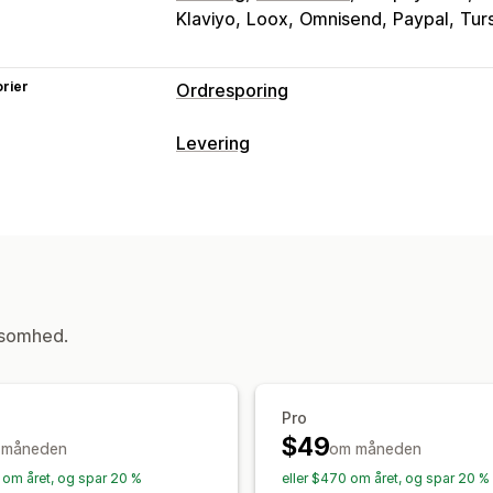
Klaviyo
Loox
Omnisend
Paypal
Turs
rier
Ordresporing
Sporing
Levering
Brandet sporingsside
Side til ordreo
Labels og emballage
Tilpasset sporingslink
Oversættelse
Leveringsforsikring
Leveringsdato
O
Global sporing
Kontrolpaneler
Ordre
Valg af fragtfirma
Analyser
Maskering af fragtfirma
Administration af forsendelser
Notifikationer
Ordresynkronisering
Sporing i realtid
ksomhed.
Mail
Notifikationer i realtid
Oversætt
Mailnotifikationer
Ordreopdateringer
Automatiseringer
Pro
$49
 måneden
om måneden
6 om året, og spar 20 %
eller $470 om året, og spar 20 %