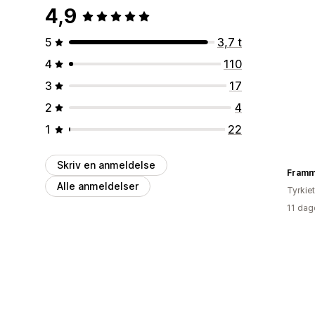
4,9
5
3,7 t
4
110
3
17
2
4
1
22
Skriv en anmeldelse
Fram
Alle anmeldelser
Tyrkiet
11 dag