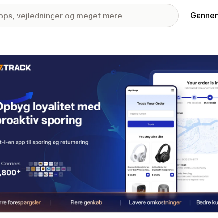
Gennem
ri med udvalgte billeder