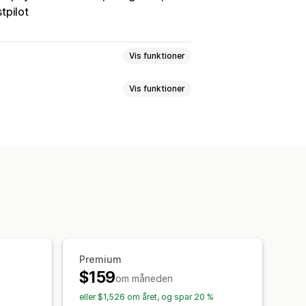
tpilot
Vis funktioner
Vis funktioner
pslag
Sporing i realtid
Estimeret leveringsdato
rdresynkronisering
Flere sprog
eksport
Flere fragtfirmaer
API
Brandet sporingsside
else
Tilpassede notifikationer
Premium
$159
om måneden
eller $1,526 om året, og spar 20 %