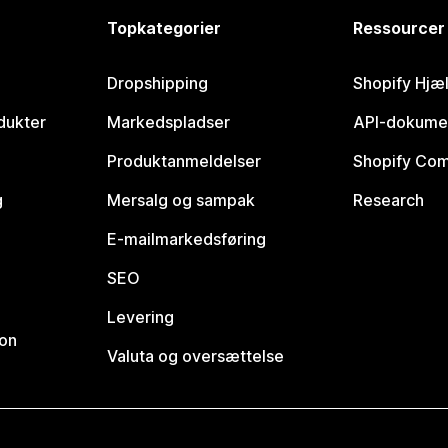
Topkategorier
Ressourcer
Dropshipping
Shopify Hjæ
dukter
Markedspladser
API-dokume
Produktanmeldelser
Shopify Co
g
Mersalg og sampak
Research
E-mailmarkedsføring
SEO
Levering
ion
Valuta og oversættelse