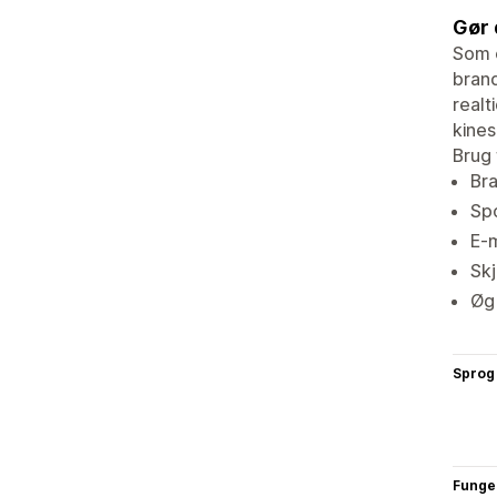
Gør 
Som e
brand
realt
kines
Brug 
Bra
Spo
E-m
Skj
Øg 
Sprog
Funge