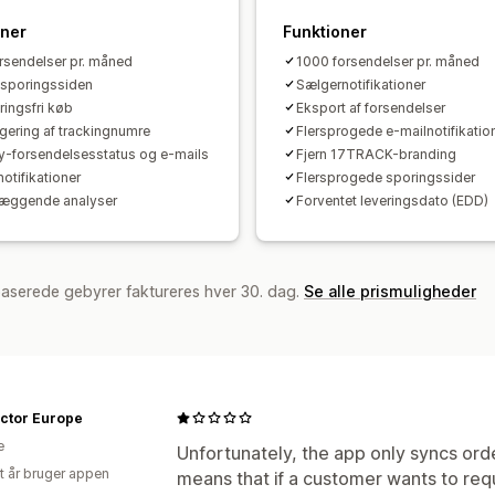
oner
Funktioner
rsendelser pr. måned
1000 forsendelser pr. måned
 sporingssiden
Sælgernotifikationer
ingsfri køb
Eksport af forsendelser
gering af trackingnumre
Flersprogede e-mailnotifikatio
y-forsendelsesstatus og e-mails
Fjern 17TRACK-branding
otifikationer
Flersprogede sporingssider
æggende analyser
Forventet leveringsdato (EDD)
baserede gebyrer faktureres hver 30. dag.
Se alle prismuligheder
actor Europe
e
Unfortunately, the app only syncs ord
et år bruger appen
means that if a customer wants to req