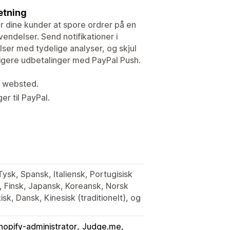
etning
r dine kunder at spore ordrer på en
endelser. Send notifikationer i
lser med tydelige analyser, og skjul
rtigere udbetalinger med PayPal Push.
t websted.
er til PayPal.
Tysk, Spansk, Italiensk, Portugisisk
, Finsk, Japansk, Koreansk, Norsk
isk, Dansk, Kinesisk (traditionelt), og
hopify-administrator
Judge.me