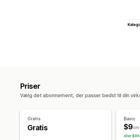
Katego
Priser
Vælg det abonnement, der passer bedst til din vir
Gratis
Basic
$9
Gratis
om
eller $8