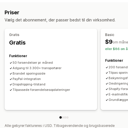
Leveringsforsikring
Leveringsdato
Ordresynkronisering
Estimeret leveringsdato
Global sporing
Kontrolpaneler
Priser
Flere sprog
Valg af fragtfirma
Ordreeksport
Flere fragtfirmaer
API
Analyser
Vælg det abonnement, der passer bedst til din virksomhed.
Maskering af fragtfirma
Administration af forsendelser
Ordresynkronisering
Sporing i realtid
Notifikationer
Gratis
Basic
Brandet sporingsside
Mailnotifikationer
Mail
Notifikationer i realtid
Oversættelse
$9
Gratis
om måne
Ordreopdateringer
Tilpassede notifikationer
Automatiseringer
eller $86 om å
Funktioner
Funktioner
50 forsendelser pr. måned
200 forsend
Adgang til 3.300+ transportører
Tilpas spori
Brandet sporingsside
Bekymringsfr
PayPal-integration
Omdirigerin
Dropshipping-tilstand
Shopify-fors
Tilpassede forsendelsesopdateringer
E-mailnotifi
Grundlægge
Alle gebyrer faktureres i USD. Tilbagevendende og brugsbaserede