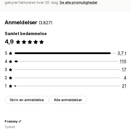
gebyrer faktureres hver 30. dag.
Se alle prismuligheder
Anmeldelser
(3.827)
Samlet bedømmelse
4,9
5
3,7 t
4
110
3
17
2
4
1
21
Skriv en anmeldelse
Alle anmeldelser
Frammy
Tyrkiet