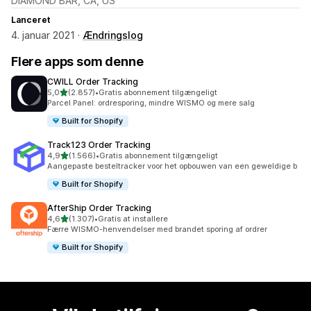
DIAMOND BAR, CA, US
Lanceret
4. januar 2021 ·
Ændringslog
Flere apps som denne
CWILL Order Tracking
ud af 5 stjerner
5,0
(2.857)
•
Gratis abonnement tilgængeligt
2857 anmeldelser i alt
Parcel Panel: ordresporing, mindre WISMO og mere salg
Built for Shopify
Track123 Order Tracking
ud af 5 stjerner
4,9
(1.566)
•
Gratis abonnement tilgængeligt
1566 anmeldelser i alt
Aangepaste besteltracker voor het opbouwen van een geweldige b
Built for Shopify
AfterShip Order Tracking
ud af 5 stjerner
4,6
(1.307)
•
Gratis at installere
1307 anmeldelser i alt
Færre WISMO-henvendelser med brandet sporing af ordrer
Built for Shopify