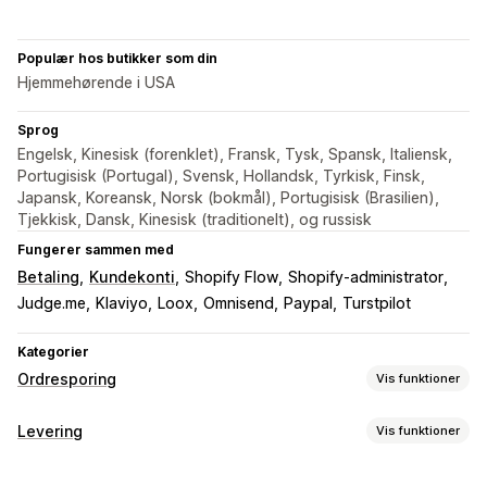
Populær hos butikker som din
Hjemmehørende i USA
Sprog
Engelsk, Kinesisk (forenklet), Fransk, Tysk, Spansk, Italiensk,
Portugisisk (Portugal), Svensk, Hollandsk, Tyrkisk, Finsk,
Japansk, Koreansk, Norsk (bokmål), Portugisisk (Brasilien),
Tjekkisk, Dansk, Kinesisk (traditionelt), og russisk
Fungerer sammen med
Betaling
Kundekonti
Shopify Flow
Shopify-administrator
Judge.me
Klaviyo
Loox
Omnisend
Paypal
Turstpilot
Kategorier
Ordresporing
Vis funktioner
Sporing
Levering
Vis funktioner
Brandet sporingsside
Side til ordreopslag
Labels og emballage
Sporing i realtid
Tilpasset sporingslink
Oversættelse