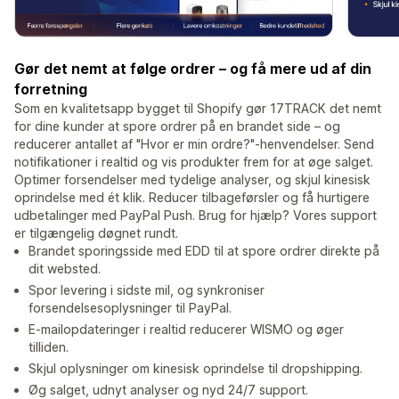
Gør det nemt at følge ordrer – og få mere ud af din
forretning
Som en kvalitetsapp bygget til Shopify gør 17TRACK det nemt
for dine kunder at spore ordrer på en brandet side – og
reducerer antallet af "Hvor er min ordre?"-henvendelser. Send
notifikationer i realtid og vis produkter frem for at øge salget.
Optimer forsendelser med tydelige analyser, og skjul kinesisk
oprindelse med ét klik. Reducer tilbageførsler og få hurtigere
udbetalinger med PayPal Push. Brug for hjælp? Vores support
er tilgængelig døgnet rundt.
Brandet sporingsside med EDD til at spore ordrer direkte på
dit websted.
Spor levering i sidste mil, og synkroniser
forsendelsesoplysninger til PayPal.
E-mailopdateringer i realtid reducerer WISMO og øger
tilliden.
Skjul oplysninger om kinesisk oprindelse til dropshipping.
Øg salget, udnyt analyser og nyd 24/7 support.