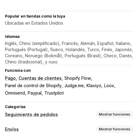
Popular en tiendas como la tuya
Ubicadas en Estados Unidos
Idiomas
Inglés, Chino (simplificado), Francés, Alemán, Español, Italiano,
Portugués (Portugal), Sueco, Holandés, Turco, Finés, Japonés,
Coreano, Noruego (Bokmål), Portugués (Brasil), Checo, Danés,
Chino (tradicional), y ruso
Funciona con
Pago
Cuentas de clientes
Shopify Flow
Panel de control de Shopify
Judge.me
Klaviyo
Loox
Omnisend
Paypal
Trustpilot
Categorías
Seguimiento de pedidos
Mostrar funciones
Seguimiento
Envíos
Mostrar funciones
Página de seguimiento de promoción de marca