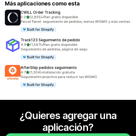
Más aplicaciones como esta
CWILL Order Tracking
de 5 estrellas
5.0
(2,855)
•
Plan gratis disponible
2855 reseñas en total
Parcel Panel: seguimiento de pedidos, menos WISMO y más ventas
Built for Shopify
Track123 Seguimiento de pedido
de 5 estrellas
4.9
(1,567)
•
Plan gratis disponible
1567 reseñas en total
Seguimiento de pedidos, página de segu
Built for Shopify
AfterShip pedidos seguimiento
de 5 estrellas
4.7
(1,304)
•
Instalación gratuita
1304 reseñas en total
Seguimiento proactivo para reducir las WISMO
Built for Shopify
¿Quieres agregar una
aplicación?