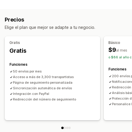
Etiquetas y embalaje
Página de búsqueda de pedidos
Seguro de envío
Fecha de entrega
Seguimiento en tiempo real
Precios
Sincronización de pedidos
Múltiples idiomas
Enlace de seguimiento personalizado
Traducción
Elige el plan que mejor se adapte a tu negocio.
Selección de empresa de transportes
Fecha de entrega estimada
Seguimiento general
Paneles de control
Exportación de pedidos
Gestión de envíos
Gratis
Básico
Múltiples empresas de transportes
API
Sincronización de pedidos
Seguimiento en tiempo real
$9
Gratis
al mes
Informes y estadísticas
Página de seguimiento de promoción de marca
o $86 al año c
Protección de la empresa de transportes
Notificaciones de correo electrónico
Funciones
Funciones
Actualizaciones de pedidos
Notificaciones
50 envíos por mes
200 envíos 
Acceso a más de 3,300 transportistas
Correo electrónico
Notificaciones en tiempo real
Notificacion
Página de seguimiento personalizada
Traducción
Notificaciones personalizadas
Redirección
Sincronización automática de envíos
Análisis bás
Automatizaciones
Integración con PayPal
Protección d
Redirección del número de seguimiento
Personalice 