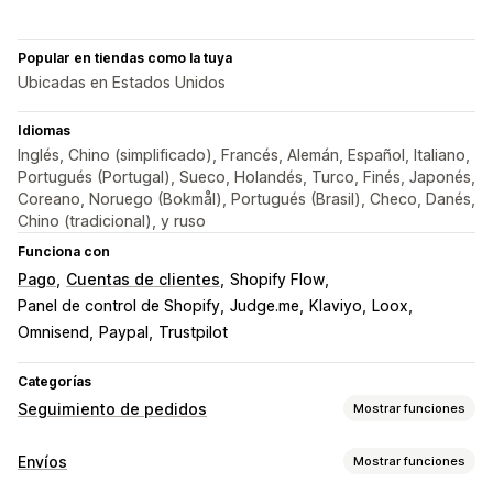
Popular en tiendas como la tuya
Ubicadas en Estados Unidos
Idiomas
Inglés, Chino (simplificado), Francés, Alemán, Español, Italiano,
Portugués (Portugal), Sueco, Holandés, Turco, Finés, Japonés,
Coreano, Noruego (Bokmål), Portugués (Brasil), Checo, Danés,
Chino (tradicional), y ruso
Funciona con
Pago
Cuentas de clientes
Shopify Flow
Panel de control de Shopify
Judge.me
Klaviyo
Loox
Omnisend
Paypal
Trustpilot
Categorías
Seguimiento de pedidos
Mostrar funciones
Seguimiento
Envíos
Mostrar funciones
Página de seguimiento de promoción de marca