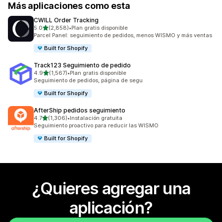
Más aplicaciones como esta
CWILL Order Tracking
de 5 estrellas
5.0
(2,858)
•
Plan gratis disponible
2858 reseñas en total
Parcel Panel: seguimiento de pedidos, menos WISMO y más ventas
Built for Shopify
Track123 Seguimiento de pedido
de 5 estrellas
4.9
(1,567)
•
Plan gratis disponible
1567 reseñas en total
Seguimiento de pedidos, página de segu
Built for Shopify
AfterShip pedidos seguimiento
de 5 estrellas
4.7
(1,306)
•
Instalación gratuita
1306 reseñas en total
Seguimiento proactivo para reducir las WISMO
Built for Shopify
¿Quieres agregar una
aplicación?