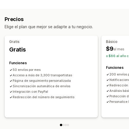
Etiquetas y embalaje
Página de búsqueda de pedidos
Seguro de envío
Fecha de entrega
Seguimiento en tiempo real
Precios
Sincronización de pedidos
Múltiples idiomas
Enlace de seguimiento personalizado
Traducción
Elige el plan que mejor se adapte a tu negocio.
Selección de empresa de transportes
Fecha de entrega estimada
Seguimiento general
Paneles de control
Exportación de pedidos
Gestión de envíos
Gratis
Básico
Múltiples empresas de transportes
API
Sincronización de pedidos
Seguimiento en tiempo real
$9
Gratis
al mes
Informes y estadísticas
Página de seguimiento de promoción de marca
o $86 al año c
Protección de la empresa de transportes
Notificaciones de correo electrónico
Funciones
Funciones
Actualizaciones de pedidos
Notificaciones
50 envíos por mes
200 envíos 
Acceso a más de 3,300 transportistas
Correo electrónico
Notificaciones en tiempo real
Notificacion
Página de seguimiento personalizada
Traducción
Notificaciones personalizadas
Redirección
Sincronización automática de envíos
Análisis bás
Automatizaciones
Integración con PayPal
Protección d
Redirección del número de seguimiento
Personalice 