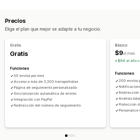
Etiquetas y embalaje
Página de búsqueda de pedidos
Seguro de envío
Fecha de entrega
Seguimiento en tiempo real
Precios
Sincronización de pedidos
Múltiples idiomas
Enlace de seguimiento personalizado
Traducción
Elige el plan que mejor se adapte a tu negocio.
Selección de empresa de transportes
Fecha de entrega estimada
Seguimiento general
Paneles de control
Exportación de pedidos
Gestión de envíos
Gratis
Básico
Múltiples empresas de transportes
API
Sincronización de pedidos
Seguimiento en tiempo real
$9
Gratis
al mes
Informes y estadísticas
Página de seguimiento de promoción de marca
o $86 al año c
Protección de la empresa de transportes
Notificaciones de correo electrónico
Funciones
Funciones
Actualizaciones de pedidos
Notificaciones
50 envíos por mes
200 envíos 
Acceso a más de 3,300 transportistas
Correo electrónico
Notificaciones en tiempo real
Notificacion
Página de seguimiento personalizada
Traducción
Notificaciones personalizadas
Redirección
Sincronización automática de envíos
Análisis bás
Automatizaciones
Integración con PayPal
Protección d
Redirección del número de seguimiento
Personalice 