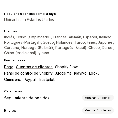
Popular en tiendas como la tuya
Ubicadas en Estados Unidos
Idiomas
Inglés, Chino (simplificado), Francés, Alemán, Español, Italiano,
Portugués (Portugal), Sueco, Holandés, Turco, Finés, Japonés,
Coreano, Noruego (Bokmål), Portugués (Brasil), Checo, Danés,
Chino (tradicional), y ruso
Funciona con
Pago
Cuentas de clientes
Shopify Flow
Panel de control de Shopify
Judge.me
Klaviyo
Loox
Omnisend
Paypal
Trustpilot
Categorías
Seguimiento de pedidos
Mostrar funciones
Seguimiento
Envíos
Mostrar funciones
Página de seguimiento de promoción de marca