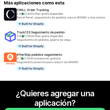
Más aplicaciones como esta
CWILL Order Tracking
de 5 estrellas
5.0
(2,855)
•
Plan gratis disponible
2855 reseñas en total
Parcel Panel: seguimiento de pedidos, menos WISMO y más ventas
Built for Shopify
Track123 Seguimiento de pedido
de 5 estrellas
4.9
(1,564)
•
Plan gratis disponible
1564 reseñas en total
Seguimiento de pedidos, página de segu
Built for Shopify
AfterShip pedidos seguimiento
de 5 estrellas
4.7
(1,304)
•
Instalación gratuita
1304 reseñas en total
Seguimiento proactivo para reducir las WISMO
Built for Shopify
¿Quieres agregar una
aplicación?