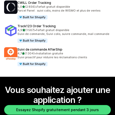
CWILL Order Tracking
étoile(s) sur 5
5,0
(2 856)
•
Forfait gratuit disponible
2856 avis au total
Parcel Panel : suivi colis, moins de WISMO et plus de ventes
Built for Shopify
Track123 Order Tracking
étoile(s) sur 5
4,9
(1 567)
•
Forfait gratuit disponible
1567 avis au total
Suivi de commande, Suivi colis, suivre commande, mail commande
Built for Shopify
Suivi de commande AfterShip
étoile(s) sur 5
4,7
(1 304)
•
Installation gratuite
1304 avis au total
Suivi proactif pour réduire les réclamations clients
Built for Shopify
Vous souhaitez ajouter une
application ?
Essayez Shopify gratuitement pendant 3 jours