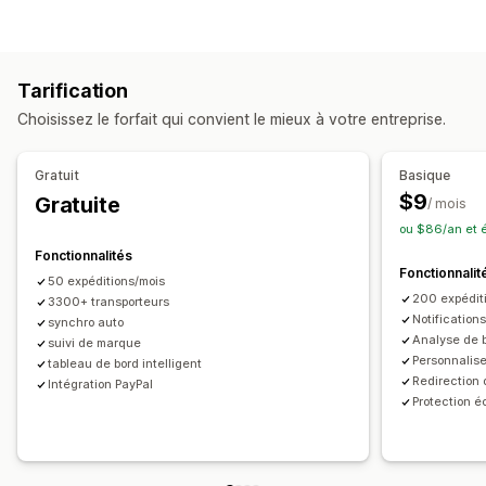
Page de suivi à l’image de la marque
Étiquettes et emballages
Page de recherche de commande
Suivi en temps réel
Assurance d’expédition
Date de livraison
Lien de suivi personnalisé
Traduction
Tarification
Synchronisation des commandes
Multilingue
Date de livraison estimée
Suivi global
Tableaux de bord
Choisissez le forfait qui convient le mieux à votre entreprise.
Sélection du transporteur
Exportation de commande
Multi-transporteur
API
Analyses de données
Masquage du transporteur
Gestion des expéditions
Gratuit
Basique
Synchronisation des commandes
Suivi en temps réel
Notifications
$9
Gratuite
/ mois
Page de suivi à l’image de la marque
E-mail
Notifications en temps réel
Traduction
ou $86/an et 
Notifications par e-mail
Mises à jour des commandes
Notifications personnalisées
Automatisations
Fonctionnalités
Fonctionnalit
50 expéditions/mois
200 expéditi
3300+ transporteurs
Notification
synchro auto
Analyse de 
suivi de marque
Personnalise
tableau de bord intelligent
Redirection 
Intégration PayPal
Protection é