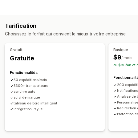
Page de suivi à l’image de la marque
Étiquettes et emballages
Page de recherche de commande
Suivi en temps réel
Assurance d’expédition
Date de livraison
Lien de suivi personnalisé
Traduction
Tarification
Synchronisation des commandes
Multilingue
Date de livraison estimée
Suivi global
Tableaux de bord
Choisissez le forfait qui convient le mieux à votre entreprise.
Sélection du transporteur
Exportation de commande
Multi-transporteur
API
Analyses de données
Masquage du transporteur
Gestion des expéditions
Gratuit
Basique
Synchronisation des commandes
Suivi en temps réel
Notifications
$9
Gratuite
/ mois
Page de suivi à l’image de la marque
E-mail
Notifications en temps réel
Traduction
ou $86/an et 
Notifications par e-mail
Mises à jour des commandes
Notifications personnalisées
Automatisations
Fonctionnalités
Fonctionnalit
50 expéditions/mois
200 expéditi
3300+ transporteurs
Notification
synchro auto
Analyse de 
suivi de marque
Personnalise
tableau de bord intelligent
Redirection 
Intégration PayPal
Protection é