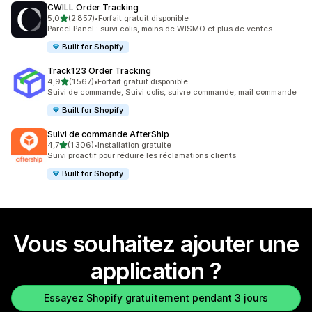
CWILL Order Tracking
étoile(s) sur 5
5,0
(2 857)
•
Forfait gratuit disponible
2857 avis au total
Parcel Panel : suivi colis, moins de WISMO et plus de ventes
Built for Shopify
Track123 Order Tracking
étoile(s) sur 5
4,9
(1 567)
•
Forfait gratuit disponible
1567 avis au total
Suivi de commande, Suivi colis, suivre commande, mail commande
Built for Shopify
Suivi de commande AfterShip
étoile(s) sur 5
4,7
(1 306)
•
Installation gratuite
1306 avis au total
Suivi proactif pour réduire les réclamations clients
Built for Shopify
Vous souhaitez ajouter une
application ?
Essayez Shopify gratuitement pendant 3 jours