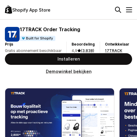
Shopify App Store
17TRACK Order Tracking
Built for Shopify
Prijs
Beoordeling
Ontwikkelaar
Gratis abonnement beschikbaar
4,9
(3.838)
17TRACK
Installeren
Demowinkel bekijken