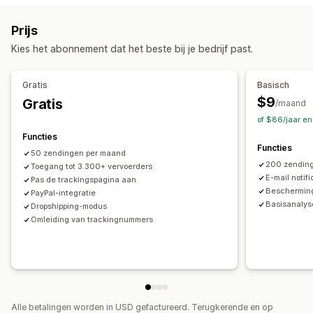
Verzendverzekering
Leverdatum
Tracking in realtime
Aangepaste trackinglink
Vertaling
Prijs
Synchronisatie van bestellingen
Meerdere talen
Geschatte leverdatum
Wereldwijde tracking
Dashboards
Kies het abonnement dat het beste bij je bedrijf past.
Vervoerdersselectie
Export van bestellingen
Meerdere vervoerders
API
Analytics
Verbergen vervoerder
Zendingen beheren
Gratis
Basisch
Synchronisatie van bestellingen
Tracking in realtime
Meldingen
$9
Gratis
/maand
Trackingpagina met eigen merk
E-mailmeldingen
E-mail
Meldingen in realtime
Vertaling
of $86/jaar e
Updates van bestellingen
Aangepaste meldingen
Automatiseringen
Functies
Functies
50 zendingen per maand
200 zendin
Toegang tot 3.300+ vervoerders
E-mail notifi
Pas de trackingspagina aan
Bescherming
PayPal-integratie
Basisanalys
Dropshipping-modus
Omleiding van trackingnummers
Alle betalingen worden in USD gefactureerd. Terugkerende en op