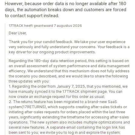
However, because order data is no longer available after 180
days, the automation breaks down and customers are forced
to contact support instead.
17TRACK heeft geantwoord 7 augustus 2026
Dear User,
Thank you for your candid feedback. We take your user experience
very seriously and fully understand your concerns. Your feedback is a
key driver for our ongoing product improvements.
Regarding the 180-day data retention period, this setting is based on
an overall assessment of system performance and data management
efficiency. We understand that this mechanism does not fully address
the scenario you described, and we would like to share the following
three updates with you:
1. Regarding the order from January 7, 2025, that you mentioned, we
have manually synced it to the 17TRACK shipment page. You can
now create an exchange request for this order as usual;
2. The returns feature has been migrated to a brand-new SaaS
system(17RETURNS), which supports creating after-sales tickets or
initiating after-sales requests for orders placed within the last three
years, significantly extending the timeframe for accessing after-sales
operations. The new system also includes multiple optimizations and
several new features. A separate email containing the login link has
been sent to you; we invite you to log in and explore the system;