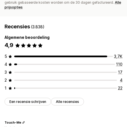
gebruik gebaseerde kosten worden om de 30 dagen gefactureerd.
Alle
prijsopties
Recensies
(3.838)
Algemene beoordeling
4,9
5
3,7K
4
110
3
17
2
4
1
22
Een recensie schrijven
Alle recensies
Touch-Me