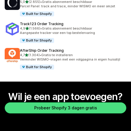
van 5 sterren
5,0
(2.855)
•
Gratis abonnement beschikbaar
2855 recensies in totaal
Parcel Panel: track and trace, minder WISMO en meer omzet
Built for Shopify
Track123 Order Tracking
van 5 sterren
4,9
(1.566)
•
Gratis abonnement beschikbaar
1566 recensies in totaal
Aangepaste tracker voor een top bestelervaring
Built for Shopify
AfterShip Order Tracking
van 5 sterren
4,7
(1.304)
•
Gratis te installeren
1304 recensies in totaal
Verminder WISMO-vragen met een volgpagina in eigen huisstijl
Built for Shopify
Wil je een app toevoegen?
Probeer Shopify 3 dagen gratis