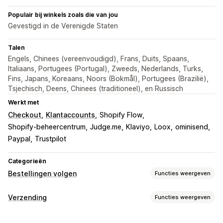
Populair bij winkels zoals die van jou
Gevestigd in de Verenigde Staten
Talen
Engels, Chinees (vereenvoudigd), Frans, Duits, Spaans,
Italiaans, Portugees (Portugal), Zweeds, Nederlands, Turks,
Fins, Japans, Koreaans, Noors (Bokmål), Portugees (Brazilië),
Tsjechisch, Deens, Chinees (traditioneel), en Russisch
Werkt met
Checkout
Klantaccounts
Shopify Flow
Shopify-beheercentrum
Judge.me
Klaviyo
Loox
ominisend
Paypal
Trustpilot
Categorieën
Bestellingen volgen
Functies weergeven
Tracking
Verzending
Functies weergeven
Trackingpagina met eigen merk
Labels en verpakking
Pagina voor het opzoeken van bestellingen