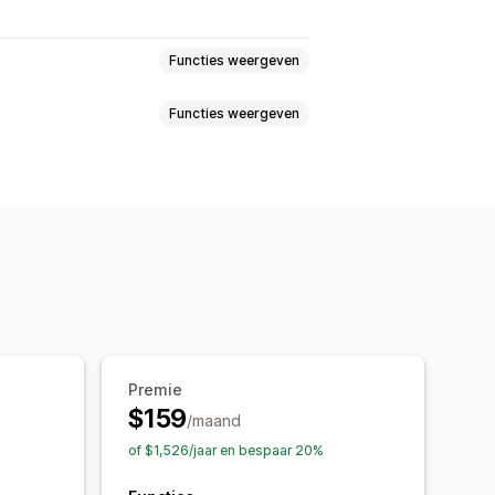
Functies weergeven
Functies weergeven
lingen
Tracking in realtime
nchronisatie van bestellingen
eschatte leverdatum
port van bestellingen
s
Verbergen vervoerder
king in realtime
ilmeldingen
ng
Aangepaste meldingen
Premie
$159
/maand
of $1,526/jaar en bespaar 20%