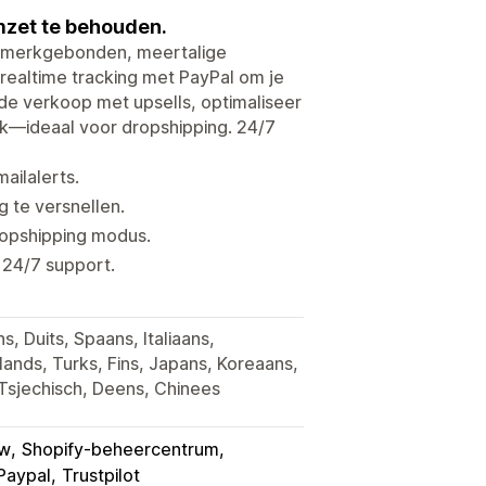
zet te behouden.
 merkgebonden, meertalige
realtime tracking met PayPal om je
de verkoop met upsells, optimaliseer
ik—ideaal voor dropshipping. 24/7
ailalerts.
g te versnellen.
ropshipping modus.
 24/7 support.
, Duits, Spaans, Italiaans,
ands, Turks, Fins, Japans, Koreaans,
 Tsjechisch, Deens, Chinees
ow
Shopify-beheercentrum
Paypal
Trustpilot