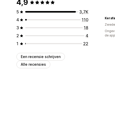
4,9
5
3,7K
Keraf
4
110
Zwede
3
18
Ongeve
2
4
de ap
1
22
Een recensie schrijven
Alle recensies