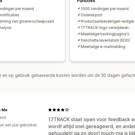
es
Functies
ndingen per maand
1000 zendingen per maand
notificaties
Orderexport
rming van groene scheepvaart
Productaanbevelingen-widget
nalyse
17TRACK-logo verwijderen
Meertalige trackingpagina's
Geschatte leverdatum (EDD)
Meertalige e-mailmelding
de en op gebruik gebaseerde kosten worden om de 30 dagen gefact
h-Me
and
17TRACK staat open voor feedback en 
an een jaar gebruiken
wordt altijd snel gereageerd, en ande
p
gehouden! ga zo door! touch-me is blij 