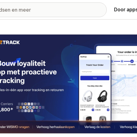
Door apps
ij met uitgelichte afbeeldingen