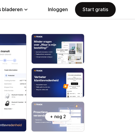
 bladeren
Inloggen
Start gratis
+ nog 2