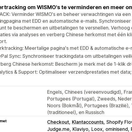
rtracking om WISMO's te verminderen en meer om
ACK: Verminder WISMO's en beheer verwachtingen via een
ingpagina met EDD en automatische e-mails. Synchroniseer 
nt te beschermen en uitbetalingen te versnellen. Verhoog 
aties via analyses en verberg Chinese herkomst met één kl
rt.
ktracking: Meertalige pagina's met EDD & automatische e-m
Pal Sync: Synchroniseer trackingdata om uitbetalingen veili
rberg Chinese herkomst: Bescherm je merk met de 1-klik d
lytics & Support: Optimaliseer verzendprestaties met data;
Engels, Chinees (vereenvoudigd), Frans
Portugees (Portugal), Zweeds, Nederl
Noors (Bokmål), Portugees (Brazilië),
(traditioneel), en Russisch
 met
Checkout
Klantaccounts
Shopify Fl
Judge.me
Klaviyo
Loox
ominisend