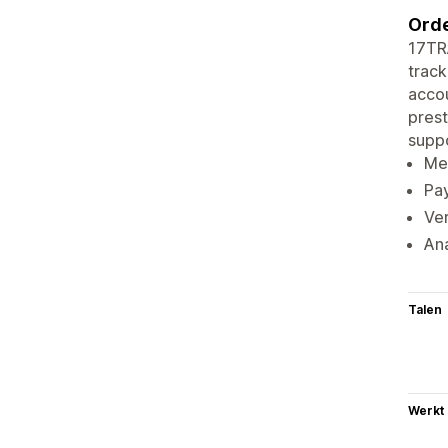
Orde
17TR
track
accou
prest
suppo
Mer
Pay
Ve
Ana
Talen
Werkt