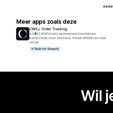
Geïnt
Meer apps zoals deze
CWILL Order Tracking
van 5 sterren
5,0
(2.859)
•
Gratis abonnement beschikbaar
2859 recensies in totaal
Parcel Panel: track and trace, minder WISMO en meer
omzet
Built for Shopify
Wil 