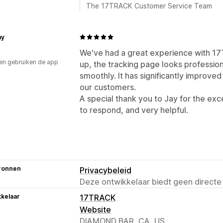
The 17TRACK Customer Service Team
my
We've had a great experience with 17T
en gebruiken de app
up, the tracking page looks profession
smoothly. It has significantly improve
our customers.
A special thank you to Jay for the ex
to respond, and very helpful.
ronnen
Privacybeleid
Deze ontwikkelaar biedt geen directe
kelaar
17TRACK
Website
DIAMOND BAR, CA, US