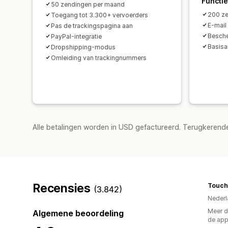
Functi
50 zendingen per maand
200 ze
Toegang tot 3.300+ vervoerders
E-mail 
Pas de trackingspagina aan
Besche
PayPal-integratie
Basisa
Dropshipping-modus
Omleiding van trackingnummers
Alle betalingen worden in USD gefactureerd. Terugkeren
Recensies
Touc
(3.842)
Nederl
Meer d
Algemene beoordeling
de ap