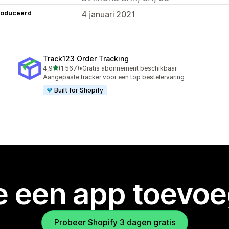
roduceerd
4 januari 2021
Track123 Order Tracking
van 5 sterren
4,9
(1.567)
•
Gratis abonnement beschikbaar
1567 recensies in totaal
Aangepaste tracker voor een top bestelervaring
Built for Shopify
je een app toevo
Probeer Shopify 3 dagen gratis