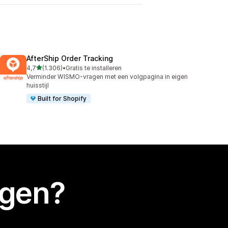
AfterShip Order Tracking
van 5 sterren
4,7
(1.306)
•
Gratis te installeren
1306 recensies in totaal
Verminder WISMO-vragen met een volgpagina in eigen
huisstijl
Built for Shopify
egen?