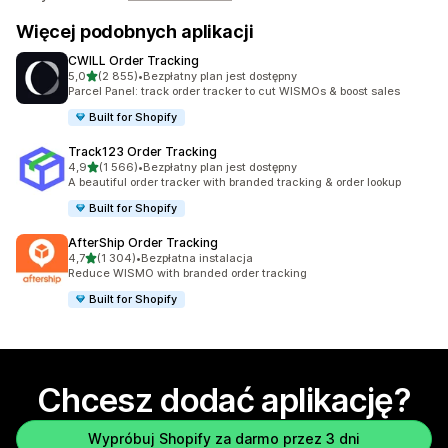
Więcej podobnych aplikacji
CWILL Order Tracking
na 5 gwiazdek
5,0
(2 855)
•
Bezpłatny plan jest dostępny
Łączna liczba recenzji: 2855
Parcel Panel: track order tracker to cut WISMOs & boost sales
Built for Shopify
Track123 Order Tracking
na 5 gwiazdek
4,9
(1 566)
•
Bezpłatny plan jest dostępny
Łączna liczba recenzji: 1566
A beautiful order tracker with branded tracking & order lookup
Built for Shopify
AfterShip Order Tracking
na 5 gwiazdek
4,7
(1 304)
•
Bezpłatna instalacja
Łączna liczba recenzji: 1304
Reduce WISMO with branded order tracking
Built for Shopify
Chcesz dodać aplikację?
Wypróbuj Shopify za darmo przez 3 dni