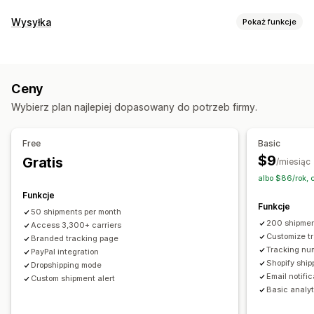
Śledzenie
Wysyłka
Pokaż funkcje
Strona śledzenia z własną marką
Etykiety i opakowanie
Strona wyszukiwania zamówień
Ubezpieczenie przesyłki
Data dostawy
Śledzenie w czasie rzeczywistym
Ceny
Synchronizacja zamówień
Wielojęzyczne
Niestandardowy link śledzenia
Tłumaczenie
Wybierz plan najlepiej dopasowany do potrzeb firmy.
Wybór przewoźnika
Przewidywana data dostawy
Globalne śledzenie
Pulpity
Eksport zamówień
Wielu przewoźników
API
Analizy
Zarządzanie przesyłkami
Free
Basic
Ukrywanie przewoźnika
Synchronizacja zamówień
$9
Gratis
/miesiąc
Śledzenie w czasie rzeczywistym
Powiadomienia
albo $86/rok,
Strona śledzenia z własną marką
Powiadomienia e-mail
E-mail
Powiadomienia w czasie rzeczywistym
Funkcje
Funkcje
Aktualizacje zamówienia
Tłumaczenie
Niestandardowe powiadomienia
50 shipments per month
200 shipmen
Access 3,300+ carriers
Automatyzacje
Customize t
Branded tracking page
Tracking nu
PayPal integration
Shopify ship
Dropshipping mode
Email notifi
Custom shipment alert
Basic analyt