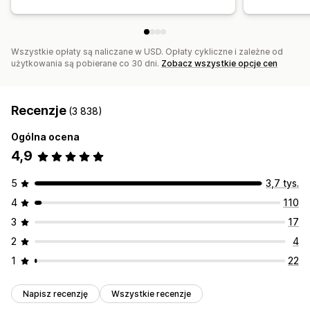
Wszystkie opłaty są naliczane w USD. Opłaty cykliczne i zależne od
użytkowania są pobierane co 30 dni.
Zobacz wszystkie opcje cen
Recenzje
(3 838)
Ogólna ocena
4,9
5
3,7 tys.
4
110
3
17
2
4
1
22
Napisz recenzję
Wszystkie recenzje