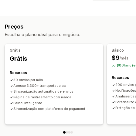
Página de rastreamento com a marca
Etiquetas e embalagem
Página de pesquisa de pedidos
Seguro de frete
Data de entrega
Rastreamento em tempo real
Preços
Sincronização de pedidos
Em vários idiomas
Link de rastreamento personalizado
Tradução
Escolha o plano ideal para o negócio.
Seleção de transportadora
Data de entrega estimada
Rastreamento global
Painéis de controle
Exportação de pedidos
Gerenciamento de remessas
Grátis
Básico
Várias transportadoras
API
Análises
Sincronização de pedidos
$9
Grátis
/mês
Mascaramento de transportadora
Acompanhamento em tempo real
ou $86/ano (e
Página de rastreamento com a marca
Notificações
Recursos
Recursos
Notificações por e-mail
Atualizações de pedidos
E-mail
Notificações em tempo real
Tradução
50 envios por mês
200 envios 
Acesse 3.300+ transportadoras
Notificações personalizadas
Automações
Notificações
Sincronização automática de envios
Análises bá
Página de rastreamento com marca
Personalize
Painel inteligente
Proteção de 
Sincronização com plataforma de pagament