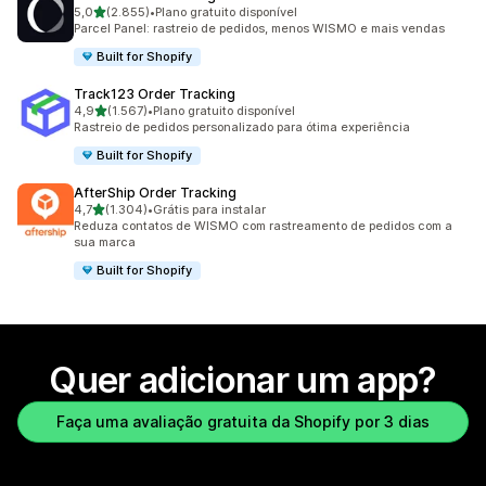
de 5 estrelas
5,0
(2.855)
•
Plano gratuito disponível
2855 avaliações ao todo
Parcel Panel: rastreio de pedidos, menos WISMO e mais vendas
Built for Shopify
Track123 Order Tracking
de 5 estrelas
4,9
(1.567)
•
Plano gratuito disponível
1567 avaliações ao todo
Rastreio de pedidos personalizado para ótima experiência
Built for Shopify
AfterShip Order Tracking
de 5 estrelas
4,7
(1.304)
•
Grátis para instalar
1304 avaliações ao todo
Reduza contatos de WISMO com rastreamento de pedidos com a
sua marca
Built for Shopify
Quer adicionar um app?
Faça uma avaliação gratuita da Shopify por 3 dias