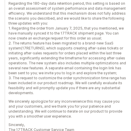
Regarding the 180-day data retention period, this setting is based on
an overall assessment of system performance and data management
efficiency. We understand that this mechanism does not fully address
the scenario you described, and we would like to share the following
three updates with you:
1. Regarding the order from January 7, 2025, that you mentioned, we
have manually synced it to the 17TRACK shipment page. You can
now create an exchange request for this order as usual;
2. The returns feature has been migrated to a brand-new SaaS
system(17RETURNS), which supports creating after-sales tickets or
initiating after-sales requests for orders placed within the last three
years, significantly extending the timeframe for accessing after-sales
operations. The new system also includes multiple optimizations and
several new features. A separate email containing the login link has
been sent to you; we invite you to log in and explore the system;
3. The request to customize the order synchronization time range has
been included in our product roadmap. We will carefully evaluate its
feasibility and will promptly update you if there are any substantial
developments.
We sincerely apologize for any inconvenience this may cause you
and your customers, and we thank you for your patience and
understanding. We will continue to iterate on our product to provide
you with a smoother user experience.
Sincerely,
The 17TRACK Customer Service Team