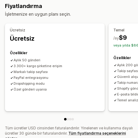
Fiyatlandırma
Çoklu dil
Taşıyıcı şirket seçimi
Siparişleri dışa aktarma
Çoklu taşıyıcı şirket
API
Analizler
İşletmenize en uygun planı seçin.
Taşıyıcı şirket koruması
Kargoları yönetme
Sipariş senkronizasyonu
Gerçek zamanlı takip
Bildirimler
Ücretsiz
Temel
Marka öğeli takip sayfası
E-posta bildirimleri
E-posta
Gerçek zamanlı bildirimler
Çeviri
Özel bildirimler
$9
Ücretsiz
/ay
Sipariş güncellemeleri
Otomasyonlar
veya yılda $86
Özellikler
Özellikler
Aylık 50 gönderi
Aylık 200 gö
3.300+ kargo şirketine erişim
Takip sayfas
Markalı takip sayfası
Güvenli alış
PayPal entegrasyonu
Takip numar
Dropshipping modu
Shopify gönd
Özel gönderi uyarısı
E-posta bildi
Temel analiz
Tüm ücretler USD cinsinden faturalandırılır. Yinelenen ve kullanıma dayalı
ücretler 30 günde bir faturalandırılır.
Tüm fiyatlandırma seçeneklerini