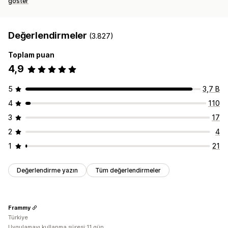
göster
Değerlendirmeler
(3.827)
Toplam puan
4,9
5
3,7 B
4
110
3
17
2
4
1
21
Değerlendirme yazın
Tüm değerlendirmeler
Frammy
Türkiye
Uygulamayı kullanma süresi:11 gün