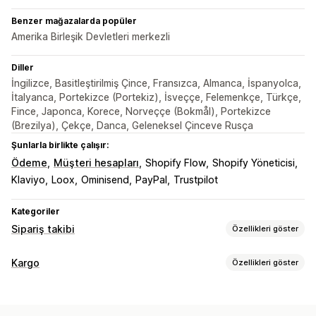
Benzer mağazalarda popüler
Amerika Birleşik Devletleri merkezli
Diller
İngilizce, Basitleştirilmiş Çince, Fransızca, Almanca, İspanyolca,
İtalyanca, Portekizce (Portekiz), İsveççe, Felemenkçe, Türkçe,
Fince, Japonca, Korece, Norveççe (Bokmål), Portekizce
(Brezilya), Çekçe, Danca, Geleneksel Çinceve Rusça
Şunlarla birlikte çalışır:
Ödeme
Müşteri hesapları
Shopify Flow
Shopify Yöneticisi
Klaviyo
Loox
Ominisend
PayPal
Trustpilot
Kategoriler
Sipariş takibi
Özellikleri göster
İzleme
Kargo
Özellikleri göster
Marka öğeli takip sayfası
Sipariş sorgulama sayfası
Etiketler ve ambalaj
Gerçek zamanlı takip
Özel takip bağlantısı
Çeviri
Kargo sigortası
Teslimat tarihi
Sipariş senkronizasyonu
Tahmini teslimat tarihi
Global takip
Kontrol panelleri