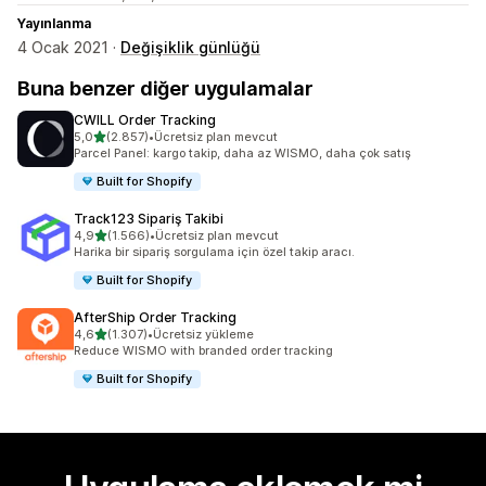
Yayınlanma
4 Ocak 2021 ·
Değişiklik günlüğü
Buna benzer diğer uygulamalar
CWILL Order Tracking
5 yıldız üzerinden
5,0
(2.857)
•
Ücretsiz plan mevcut
toplam 2857 değerlendirme
Parcel Panel: kargo takip, daha az WISMO, daha çok satış
Built for Shopify
Track123 Sipariş Takibi
5 yıldız üzerinden
4,9
(1.566)
•
Ücretsiz plan mevcut
toplam 1566 değerlendirme
Harika bir sipariş sorgulama için özel takip aracı.
Built for Shopify
AfterShip Order Tracking
5 yıldız üzerinden
4,6
(1.307)
•
Ücretsiz yükleme
toplam 1307 değerlendirme
Reduce WISMO with branded order tracking
Built for Shopify