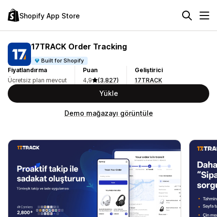
Shopify App Store
17TRACK Order Tracking
Built for Shopify
Fiyatlandırma
Puan
Geliştirici
Ücretsiz plan mevcut
4,9
(3.827)
17TRACK
Yükle
Demo mağazayı görüntüle