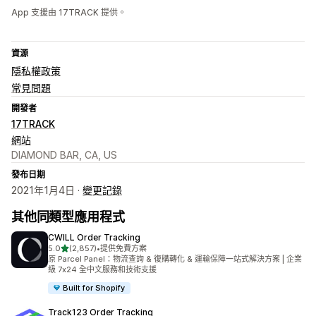
App 支援由 17TRACK 提供。
資源
隱私權政策
常見問題
開發者
17TRACK
網站
DIAMOND BAR, CA, US
發布日期
2021年1月4日 ·
變更記錄
其他同類型應用程式
CWILL Order Tracking
滿分 5 顆星
5.0
(2,857)
•
提供免費方案
共有 2857 則評價
原 Parcel Panel：物流查詢 & 復購轉化 & 運輸保障一站式解決方案 | 企業
級 7x24 全中文服務和技術支援
Built for Shopify
Track123 Order Tracking