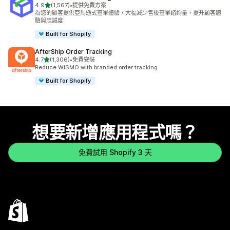
滿分 5 顆星
4.9
(1,567)
•
提供免費方案
共有 1567 則評價
為您的顧客提供亞馬遜式查單體驗，大幅減少售後查單諮詢量，提升顧客體
驗與忠誠度
Built for Shopify
AfterShip Order Tracking
滿分 5 顆星
4.7
(1,306)
•
免費安裝
共有 1306 則評價
Reduce WISMO with branded order tracking
Built for Shopify
想要新增應用程式嗎？
免費試用 Shopify 3 天