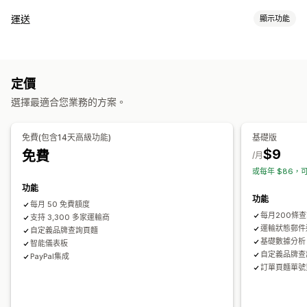
追蹤
運送
顯示功能
品牌追蹤頁面
訂單查詢頁面
即時追蹤
自訂追蹤連結
翻譯
標籤和包材
預估配送日期
全球追蹤
控制面板
訂單匯出
多家貨運業者
API
運送保險
配送日期
同步訂單
多國語言
選取貨運業者
分析
隱藏貨運業者
定價
管理貨件
通知
選擇最適合您業務的方案。
同步訂單
即時追蹤
品牌追蹤頁面
電子郵件通知
訂單最新資訊
電子郵件
即時通知
翻譯
自訂通知
自動化
免費(包含14天高級功能)
基礎版
$9
免費
/月
或每年 $86，可
功能
功能
每月 50 免費額度
每月200條
支持 3,300 多家運輸商
運輸狀態郵件
自定義品牌查詢頁麵
基礎數據分析
智能儀表板
自定義品牌查
PayPal集成
訂單頁麵單號