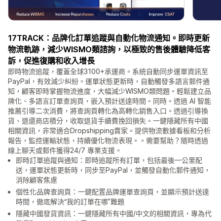
17TRACK：品牌化訂單追蹤與自動化物流通知。即時更新
物流軌跡，減少WISMO類諮詢，以極致的售後體驗降低客
訴，促進復購和收入增長
即時物流追蹤，覆蓋全球3100+承運商。系統自動同步運單資訊至
PayPal，有效減少糾紛。運單狀態更新時，自動觸發多語言郵件通
知，顧客即時掌握物流進度，大幅減少WISMO類問題。輕鬆建立品
牌化、多語言訂單查詢頁，嵌入預計送達時間。同時。透過 AI 智能
推薦引導二次消費，將查詢頁轉化為高轉化銷售入口。透過引導換
貨、退還商店積分，收取退貨手續費挽回損失。一鍵隱藏所有中國
相關資訊，非常適合Dropshipping賣家。提供物流數據看板和分析
報告，監控運輸狀態，持續優化物流表現。。需要幫助？隨時透過
線上聊天或郵件獲得24/7 專業支援。
即時訂單追蹤與通知：即時追蹤所有訂單，包括最後一公里配
送，運單狀態更新時，同步至PayPal，並觸發自動化郵件通知，
消除顧客焦慮
個性化品牌查詢頁：一鍵配置品牌運單查詢頁，並顯示預計送達
時間，徹底解決“我的訂單在哪”難題
隱藏中國發貨資訊：一鍵隱藏所有中國/中文的相關資訊，專為代