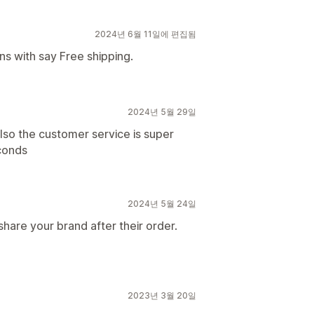
2024년 6월 11일에 편집됨
s with say Free shipping.
2024년 5월 29일
so the customer service is super
econds
2024년 5월 24일
share your brand after their order.
2023년 3월 20일