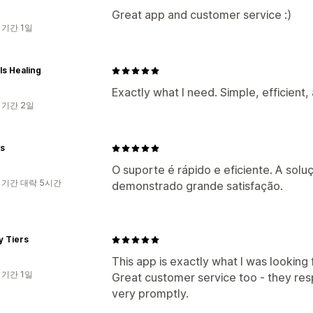
Great app and customer service :)
 기간 1일
ls Healing
Exactly what I need. Simple, efficient,
 기간 2일
s
O suporte é rápido e eficiente. A sol
 기간 대략 5시간
demonstrado grande satisfação.
y Tiers
This app is exactly what I was looking 
 기간 1일
Great customer service too - they r
very promptly.