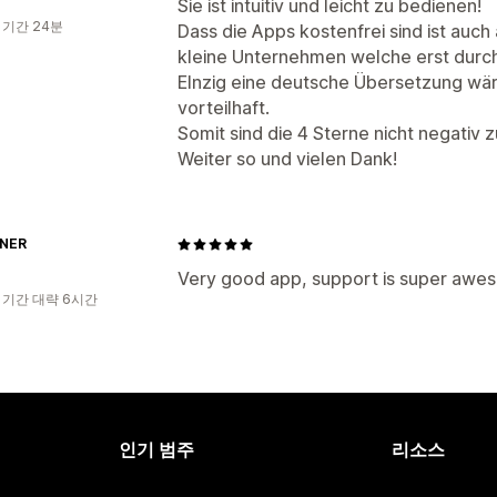
Sie ist intuitiv und leicht zu bedienen!
 기간 24분
Dass die Apps kostenfrei sind ist auch
kleine Unternehmen welche erst durch
EInzig eine deutsche Übersetzung wär
vorteilhaft.
Somit sind die 4 Sterne nicht negativ 
Weiter so und vielen Dank!
NER
Very good app, support is super awe
 기간 대략 6시간
인기 범주
리소스