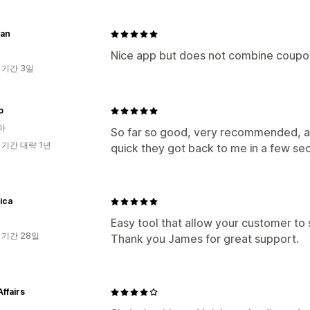
an
Nice app but does not combine coupon
 기간 3일
o
아
So far so good, very recommended, al
 기간 대략 1년
quick they got back to me in a few s
ica
Easy tool that allow your customer to 
 기간 28일
Thank you James for great support.
ffairs