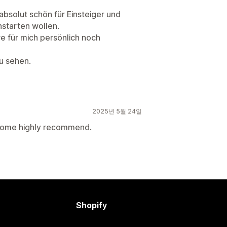
 absolut schön für Einsteiger und
starten wollen.
e für mich persönlich noch
zu sehen.
2025년 5월 24일
some highly recommend.
Shopify