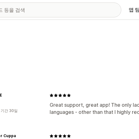
앱 
E
Great support, great app! The only lack
 기간 30일
languages - other than that I highly r
r Cuppa