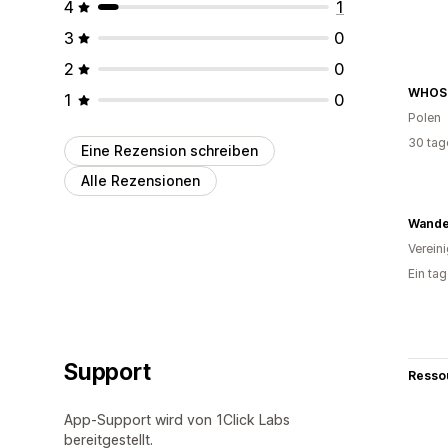
4
1
3
0
2
0
WHOS
1
0
Polen
30 tag
Eine Rezension schreiben
Alle Rezensionen
Wande
Verein
Ein ta
Support
Resso
App-Support wird von 1Click Labs
bereitgestellt.