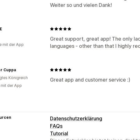
Weiter so und vielen Dank!
E
Great support, great app! The only lack
e mit der App
languages - other than that I highly r
r Cuppa
igtes Königreich
Great app and customer service :)
g mit der App
urcen
Datenschutzerklärung
FAQs
Tutorial