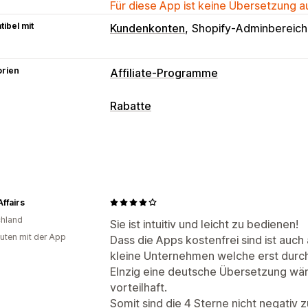
Für diese App ist keine Übersetzung 
ibel mit
Kundenkonten
Shopify-Adminbereich
orien
Affiliate-Programme
Provisionsoptionen
Rabatte
Automatisierte Regeln
Tracking
Ben
Rabatt-Typen
Empfehlungsmanagement
Rabattcodes
Coupons
Pauschalraba
Leistungsverfolgung
Affiliate-Links
Kostenloser Versand
Zeitlich begre
Rabatte
Popups nach dem Kauf
Trac
Rabatte verwalten
ffairs
hland
Editor-Tool
Sie ist intuitiv und leicht zu bedienen!
uten mit der App
Dass die Apps kostenfrei sind ist auch
kleine Unternehmen welche erst durch
EInzig eine deutsche Übersetzung wär
vorteilhaft.
Somit sind die 4 Sterne nicht negativ 