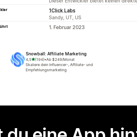
Dieser Entwickler bietet keinen direk
kler
1Click Labs
Sandy, UT, US
ührt
1. Februar 2023
Snowball: Affiliate Marketing
von 5 Sternen
4,5
(194)
•
Ab $249/Monat
194 Rezensionen insgesamt
Skaliere dein Influencer-, Affiliate- und
Empfehlungsmarketing
 du eine App hi