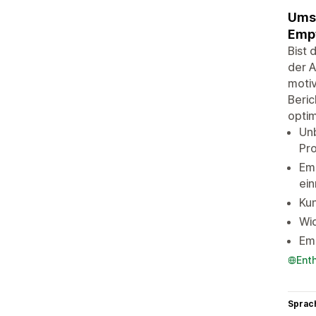
Umsa
Empf
Bist 
der A
motiv
Beric
optim
Un
Pro
Em
ein
Ku
Wi
Em
Ent
Sprac