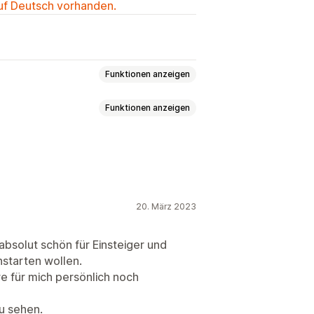
auf Deutsch vorhanden.
Funktionen anzeigen
Funktionen anzeigen
utzerdefinierte Provision
tte
Prozentuale Rabatte
Analysen
Automatisches Tracking
nzte Angebote
Individuelle Rabatte
king in Echtzeit
20. März 2023
 absolut schön für Einsteiger und
starten wollen.
e für mich persönlich noch
zu sehen.