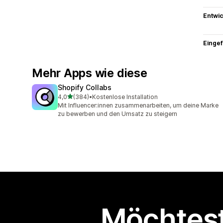
Entwic
Eingef
Mehr Apps wie diese
Shopify Collabs
von 5 Sternen
4,0
(384)
•
Kostenlose Installation
384 Rezensionen insgesamt
Mit Influencer:innen zusammenarbeiten, um deine Marke
zu bewerben und den Umsatz zu steigern
Möchtest