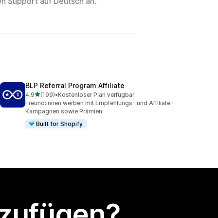
ten Support auf Deutsch an.
BLP Referral Program Affiliate
von 5 Sternen
4,9
(199)
•
Kostenloser Plan verfügbar
199 Rezensionen insgesamt
Freund:innen werben mit Empfehlungs- und Affiliate-
Kampagnen sowie Prämien
Built for Shopify
nzufügen?