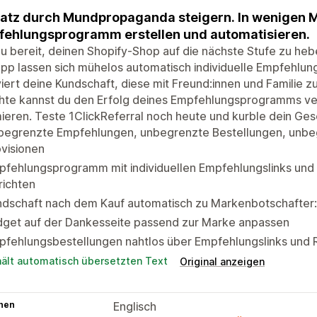
tz durch Mundpropaganda steigern. In wenigen M
ehlungsprogramm erstellen und automatisieren.
du bereit, deinen Shopify-Shop auf die nächste Stufe zu heben
pp lassen sich mühelos automatisch individuelle Empfehlung
iert deine Kundschaft, diese mit Freund:innen und Familie zu 
hte kannst du den Erfolg deines Empfehlungsprogramms ver
ieren. Teste 1ClickReferral noch heute und kurble dein Ge
begrenzte Empfehlungen, unbegrenzte Bestellungen, unbe
visionen
pfehlungsprogramm mit individuellen Empfehlungslinks und
richten
ndschaft nach dem Kauf automatisch zu Markenbotschafter
dget auf der Dankesseite passend zur Marke anpassen
pfehlungsbestellungen nahtlos über Empfehlungslinks und
hält automatisch übersetzten Text
Original anzeigen
hen
Englisch