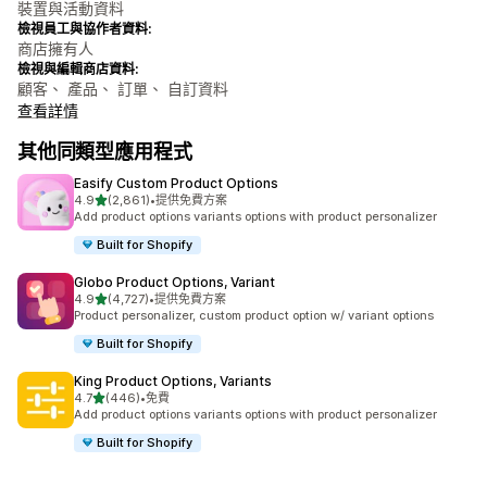
裝置與活動資料
檢視員工與協作者資料:
商店擁有人
檢視與編輯商店資料:
顧客、 產品、 訂單、 自訂資料
查看詳情
其他同類型應用程式
Easify Custom Product Options
滿分 5 顆星
4.9
(2,861)
•
提供免費方案
共有 2861 則評價
Add product options variants options with product personalizer
Built for Shopify
Globo Product Options, Variant
滿分 5 顆星
4.9
(4,727)
•
提供免費方案
共有 4727 則評價
Product personalizer, custom product option w/ variant options
Built for Shopify
King Product Options, Variants
滿分 5 顆星
4.7
(446)
•
免費
共有 446 則評價
Add product options variants options with product personalizer
Built for Shopify