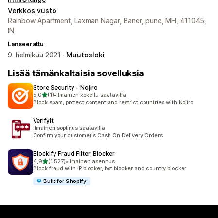
Verkkosivusto
Rainbow Apartment, Laxman Nagar, Baner, pune, MH, 411045,
IN
Lanseerattu
9. helmikuu 2021 ·
Muutosloki
Lisää tämänkaltaisia sovelluksia
Store Security ‑ Nojiro
/ 5 tähteä
5,0
(1)
•
Ilmainen kokeilu saatavilla
1 arvostelua yhteensä
Block spam, protect content,and restrict countries with Nojiro
VerifyIt
Ilmainen sopimus saatavilla
Confirm your customer's Cash On Delivery Orders
Blockify Fraud Filter, Blocker
/ 5 tähteä
4,9
(1 527)
•
Ilmainen asennus
1527 arvostelua yhteensä
Block fraud with IP blocker, bot blocker and country blocker
Built for Shopify