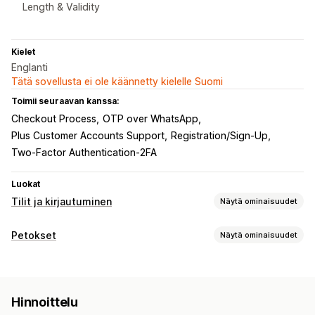
Length & Validity
Kielet
Englanti
Tätä sovellusta ei ole käännetty kielelle Suomi
Toimii seuraavan kanssa:
Checkout Process
OTP over WhatsApp
Plus Customer Accounts Support
Registration/Sign-Up
Two-Factor Authentication-2FA
Luokat
Tilit ja kirjautuminen
Näytä ominaisuudet
Asiakkaiden kirjautuminen
Petokset
Näytä ominaisuudet
Monivaiheinen tunnistautuminen
Sähköpostivarmennus
Petostyypit
SMS-varmennus
Kertakäyttöinen salasana (OTP)
Botit
Takaisinperinnät
Tekaistut tilit
Maksut
Tilin ylläpito
Hinnoittelu
Lahjakorttien väärinkäyttö
Toimitus
Profiilit
Tunnisteet
Rekisteröitymislomakkeet