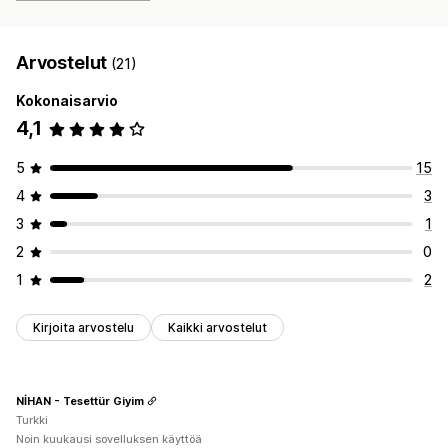
Arvostelut
(21)
Kokonaisarvio
4,1
5
15
4
3
3
1
2
0
1
2
Kirjoita arvostelu
Kaikki arvostelut
NİHAN - Tesettür Giyim
Turkki
Noin kuukausi sovelluksen käyttöä