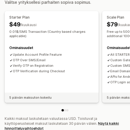
Valitse yrityksellesi parhaiten sopiva sopimus.
Ennaltaehkäisyn työkalut
Monikielisyys
Tilausten validointi
Mukautetut säännöt
Estoluettelot
Starter Plan
Scale Plan
Käyttöoikeuksien hallinta
Geopaikannus-uudelleenohjaukset
$49
$79
/kuukausi
/kuuka
Hyväksy pyynnöt
Rajoita pääsy
Piilota sisältö
Henkilöllisyyden vahvistus
Kertakäyttöinen salasana (OTP)
0.01$/SMS Transaction (Country based charges
Free up to 50
Salainen linkki
Mukautetut säännöt
Sisällön suojaus
applicable)
additional 10
Toimituksen yhteydessä suoritetun maksun vahvistaminen
Ominaisuudet
Ominaisuude
Roskapostin estäminen
Bottien tunnistus
Update Account Profile Feature
All STARTER
Petossuodattimet
OTP Over SMS/Email
Custom Gat
Verify OTP on Registration
Custom SMS
Hälytykset ja analytiikka
OTP Verification during Checkout
Email Domain
APIs for And
Mukautetut ilmoitukset
Petosilmoitukset
OTP Login as
Sovellusilmoitukset
Sähköposti-ilmoitukset
Tekstiviesti-ilmoitukset
5 päivän maksuton kokeilu
5 päivän maks
Kaikki maksut laskutetaan valuutassa USD. Toistuvat ja
käyttöperusteiset maksut laskutetaan 30 päivän välein.
Näytä kaikki
hinnoitteluvaihtoehdot