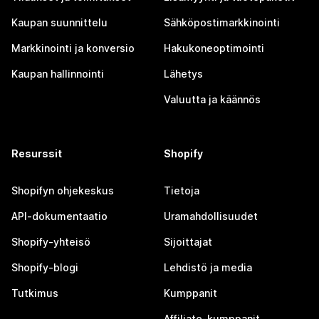
Kaupan suunnittelu
Sähköpostimarkkinointi
Markkinointi ja konversio
Hakukoneoptimointi
Kaupan hallinnointi
Lähetys
Valuutta ja käännös
Resurssit
Shopify
Shopifyn ohjekeskus
Tietoja
API-dokumentaatio
Uramahdollisuudet
Shopify-yhteisö
Sijoittajat
Shopify-blogi
Lehdistö ja media
Tutkimus
Kumppanit
Affiliate-kumppanit