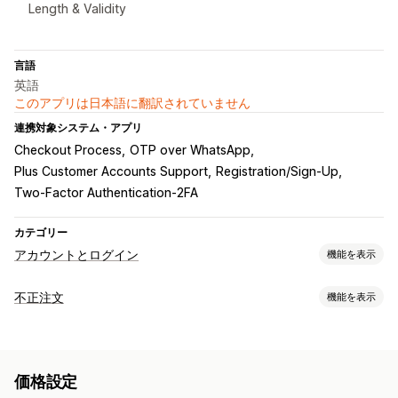
Length & Validity
言語
英語
このアプリは日本語に翻訳されていません
連携対象システム・アプリ
Checkout Process
OTP over WhatsApp
Plus Customer Accounts Support
Registration/Sign-Up
Two-Factor Authentication-2FA
カテゴリー
アカウントとログイン
機能を表示
お客様ログイン
不正注文
機能を表示
多要素認証
メール認証
SMS認証
ワンタイムパスワード (OTP)
不正注文タイプ
アカウント管理
ボット
チャージバック
偽アカウント
決済
プロフィール
タグ付け
登録フォーム
複数言語
価格設定
ギフトカードの悪用
配送