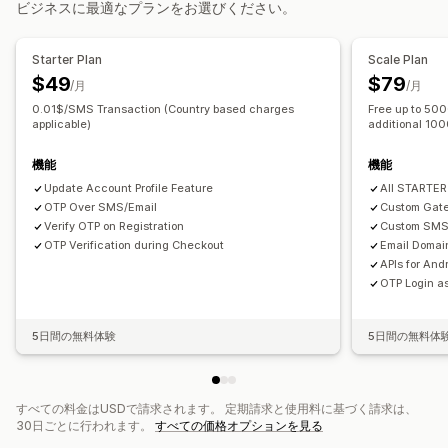
ビジネスに最適なプランをお選びください。
アクセス制御
防止ツール
リクエストの承認
アクセスの制限
コンテンツの非表示
注文検証
カスタムルール
ブロックリスト
Starter Plan
Scale Plan
シークレットリンク
カスタムルール
ジオロケーションリダイレクト
本人確認
$49
$79
/月
/月
ワンタイムパスワード (OTP)
コンテンツ保護
COD検証
0.01$/SMS Transaction (Country based charges
Free up to 50
スパムブロック
applicable)
ボット検出
不正注文フィルター
additional 10
アラートと分析
機能
機能
カスタムアラート
Update Account Profile Feature
不正注文通知
アプリ通知
メール通知
All STARTER
OTP Over SMS/Email
Custom Gat
SMS通知
Verify OTP on Registration
Custom SMS
OTP Verification during Checkout
Email Domain
APIs for And
OTP Login as
5日間の無料体験
5日間の無料体
すべての料金はUSDで請求されます。 定期請求と使用料に基づく請求は、
30日ごとに行われます。
すべての価格オプションを見る