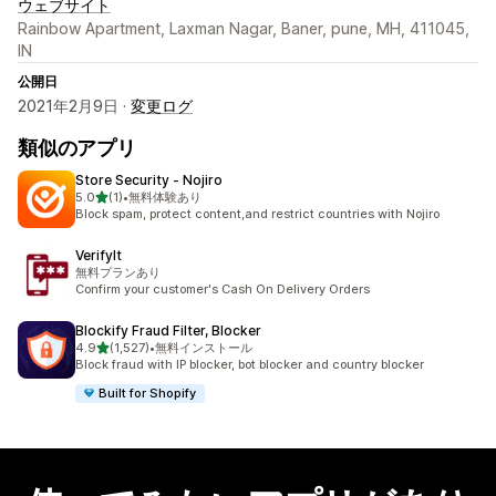
ウェブサイト
Rainbow Apartment, Laxman Nagar, Baner, pune, MH, 411045,
IN
公開日
2021年2月9日 ·
変更ログ
類似のアプリ
Store Security ‑ Nojiro
5つ星中
5.0
(1)
•
無料体験あり
合計レビュー数：1件
Block spam, protect content,and restrict countries with Nojiro
VerifyIt
無料プランあり
Confirm your customer's Cash On Delivery Orders
Blockify Fraud Filter, Blocker
5つ星中
4.9
(1,527)
•
無料インストール
合計レビュー数：1527件
Block fraud with IP blocker, bot blocker and country blocker
Built for Shopify