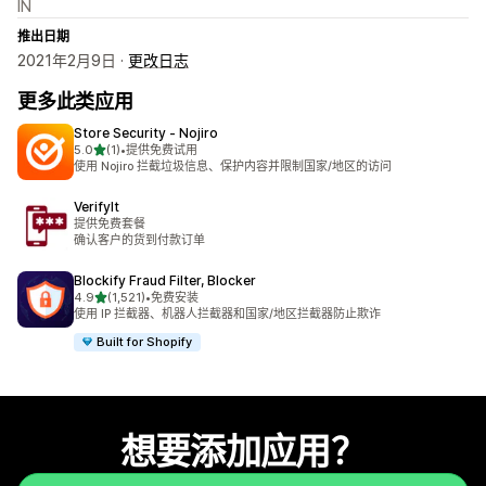
IN
推出日期
2021年2月9日 ·
更改日志
更多此类应用
Store Security ‑ Nojiro
星（满分 5 星）
5.0
(1)
•
提供免费试用
总共 1 条评论
使用 Nojiro 拦截垃圾信息、保护内容并限制国家/地区的访问
VerifyIt
提供免费套餐
确认客户的货到付款订单
Blockify Fraud Filter, Blocker
星（满分 5 星）
4.9
(1,521)
•
免费安装
总共 1521 条评论
使用 IP 拦截器、机器人拦截器和国家/地区拦截器防止欺诈
Built for Shopify
想要添加应用？