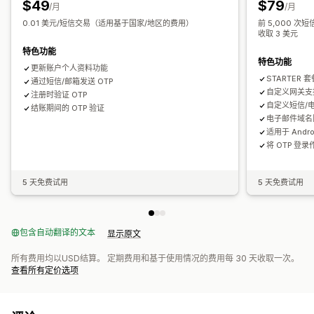
$49
$79
/月
/月
0.01 美元/短信交易（适用基于国家/地区的费用）
前 5,000 次
提醒和分析
收取 3 美元
自定义提醒
欺诈通知
应用通知
电子邮件通知
短信通知
特色功能
特色功能
更新账户个人资料功能
STARTER
通过短信/邮箱发送 OTP
自定义网关支
注册时验证 OTP
自定义短信/
结账期间的 OTP 验证
电子邮件域名
适用于 Andro
将 OTP 登
5 天免费试用
5 天免费试用
包含自动翻译的文本
显示原文
所有费用均以USD结算。 定期费用和基于使用情况的费用每 30 天收取一次。
查看所有定价选项