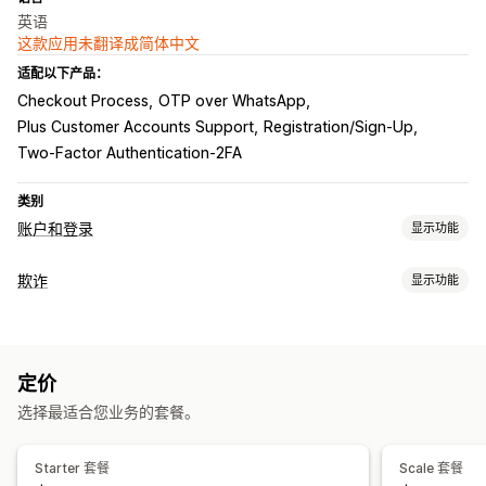
英语
这款应用未翻译成简体中文
适配以下产品：
Checkout Process
OTP over WhatsApp
Plus Customer Accounts Support
Registration/Sign-Up
Two-Factor Authentication-2FA
类别
账户和登录
显示功能
客户登录
欺诈
显示功能
多因素认证
电子邮件验证
短信验证
一次性密码 (OTP)
欺诈类型
账户管理
机器人
拒付
假账户
支付
礼品卡滥用
配送
个人资料
标记
注册表单
多语言
定价
预防工具
选择最适合您业务的套餐。
访问控制
订单验证
自定义规则
黑名单
地理位置重定向
身份验证
批准请求
限制访问
隐藏内容
秘密链接
自定义规则
一次性密码 (OTP)
内容保护
货到付款验证
垃圾邮件阻止
Starter 套餐
Scale 套餐
机器人检测
欺诈筛选条件