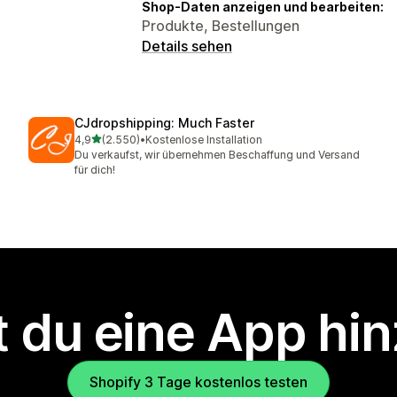
Shop-Daten anzeigen und bearbeiten:
Produkte, Bestellungen
Details sehen
CJdropshipping: Much Faster
von 5 Sternen
4,9
(2.550)
•
Kostenlose Installation
2550 Rezensionen insgesamt
Du verkaufst, wir übernehmen Beschaffung und Versand
für dich!
 du eine App hi
Shopify 3 Tage kostenlos testen