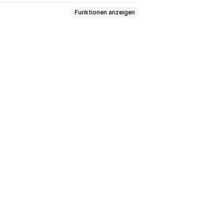
Funktionen anzeigen
nd Reisegepäck
Haus und Garten
Kunst und Handwerkskunst
und Spiele
Baby-Produkte
l
Geschäft und Büro
Hardware
en
Vereinigtes Königreich