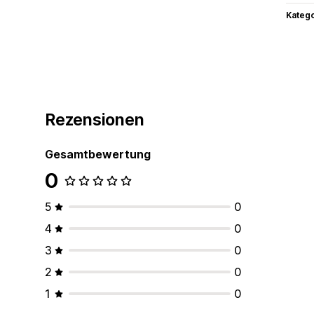
Kateg
Rezensionen
Gesamtbewertung
0
5
0
4
0
3
0
2
0
1
0