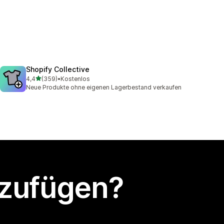
Shopify Collective
von 5 Sternen
4,4
(359)
•
Kostenlos
359 Rezensionen insgesamt
Neue Produkte ohne eigenen Lagerbestand verkaufen
nzufügen?