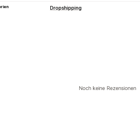
orien
Dropshipping
Produkte, die du verkaufen kannst
Kleidung und Accessoires
Taschen u
Gesundheit und Schönheit
Elektronik
Unterhaltung und Medien
Spielzeug 
Sportartikel
Haustierprodukte
Möbe
Autoteile
Ausgereifte Produkte
Beschaffungsstandorte
China
Deutschland
Vereinigte Staat
Noch keine Rezensionen