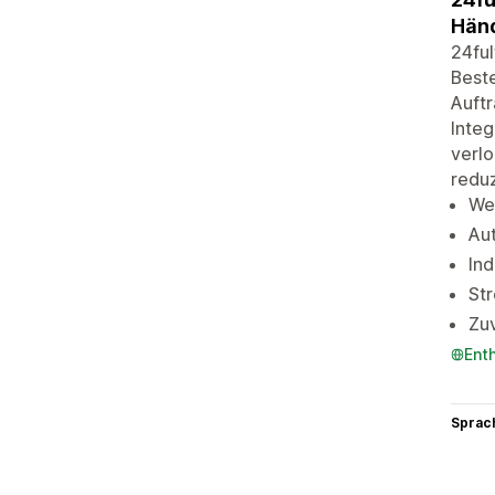
Händ
24ful
Beste
Auftr
Integ
verlo
reduz
We
Aut
Ind
Str
Zuv
Ent
Sprac