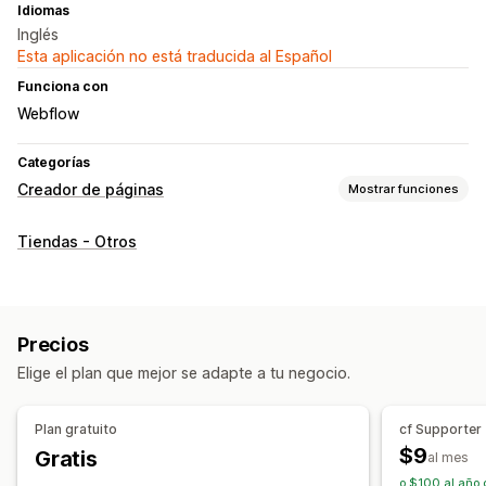
Idiomas
Inglés
Esta aplicación no está traducida al Español
Funciona con
Webflow
Categorías
Creador de páginas
Mostrar funciones
Tipos de páginas
Tiendas - Otros
Secciones de temas
Precios
Elige el plan que mejor se adapte a tu negocio.
Plan gratuito
cf Supporter
$9
Gratis
al mes
o $100 al año 