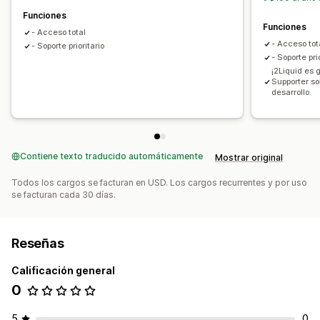
Funciones
Funciones
- Acceso total
- Acceso tot
- Soporte prioritario
- Soporte pri
¡2Liquid es 
Supporter so
desarrollo.
Contiene texto traducido automáticamente
Mostrar original
Todos los cargos se facturan en USD. Los cargos recurrentes y por uso
se facturan cada 30 días.
Reseñas
Calificación general
0
5
0