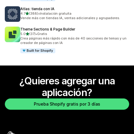
Atlas: tienda con IA
de 5 estrellas
4.7
(388)
•
Instalación gratuita
388 reseñas en total
Vende más con tiendas IA, ventas adicionales y agrupadores.
Theme Sections & Page Builder
de 5 estrellas
5.0
(37)
•
Gratis
37 reseñas en total
Crea páginas más rápido con más de 40 secciones de temas y un
creador de páginas con IA
Built for Shopify
¿Quieres agregar una
aplicación?
Prueba Shopify gratis por 3 días