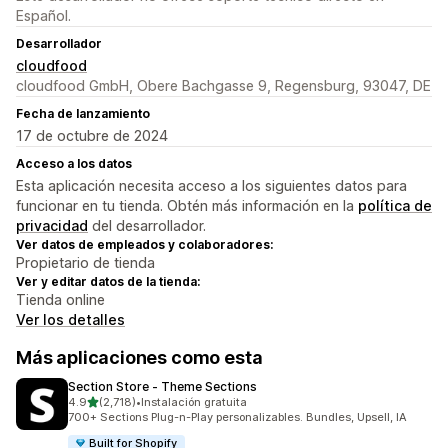
Español.
Desarrollador
cloudfood
cloudfood GmbH, Obere Bachgasse 9, Regensburg, 93047, DE
Fecha de lanzamiento
17 de octubre de 2024
Acceso a los datos
Esta aplicación necesita acceso a los siguientes datos para
funcionar en tu tienda. Obtén más información en la
política de
privacidad
del desarrollador.
Ver datos de empleados y colaboradores:
Propietario de tienda
Ver y editar datos de la tienda:
Tienda online
Ver los detalles
Más aplicaciones como esta
Section Store ‑ Theme Sections
de 5 estrellas
4.9
(2,718)
•
Instalación gratuita
2718 reseñas en total
700+ Sections Plug-n-Play personalizables. Bundles, Upsell, IA
Built for Shopify