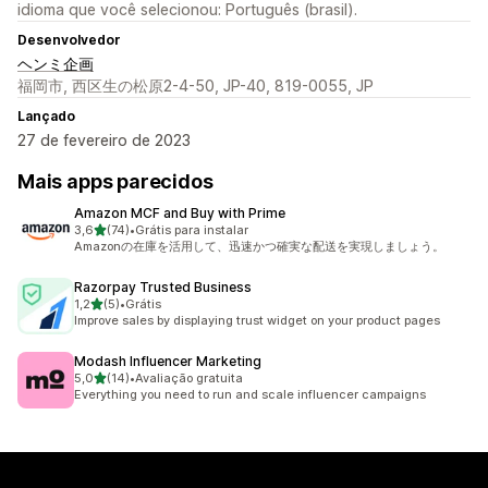
idioma que você selecionou: Português (brasil).
Desenvolvedor
ヘンミ企画
福岡市, 西区生の松原2-4-50, JP-40, 819-0055, JP
Lançado
27 de fevereiro de 2023
Mais apps parecidos
Amazon MCF and Buy with Prime
de 5 estrelas
3,6
(74)
•
Grátis para instalar
74 avaliações ao todo
Amazonの在庫を活用して、迅速かつ確実な配送を実現しましょう。
Razorpay Trusted Business
de 5 estrelas
1,2
(5)
•
Grátis
5 avaliações ao todo
Improve sales by displaying trust widget on your product pages
Modash Influencer Marketing
de 5 estrelas
5,0
(14)
•
Avaliação gratuita
14 avaliações ao todo
Everything you need to run and scale influencer campaigns