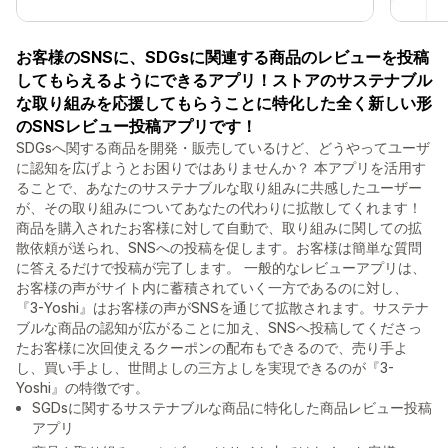
お客様のSNSに、SDGsに関連する商品のレビューを投稿
してもらえるようにできるアプリ！ストアのサステナブル
な取り組みを応援してもらうことに特化した全く新しい形
のSNSレビュー投稿アプリです！
SDGsへ関する商品を開発・販売しているけど、どうやってユーザ
に認知を広げようとお困りではありませんか？ 本アプリを活用す
ることで、あなたのサステナブルな取り組みに共感したユーザー
が、その取り組みについてあなたの代わりに拡散してくれます！
商品を購入されたお客様に対して自動で、取り組みに関しての拡
散依頼が送られ、SNSへの投稿を促します。お客様は簡単な質問
に答えるだけで投稿が完了します。 一般的なレビューアプリは、
お客様の声がサイト内に蓄積されていく一方であるのに対し、
『3-Yoshi』はお客様の声がSNSを通じて拡散されます。サステナ
ブルな商品の認知が広がることに加え、SNSへ投稿してくださっ
たお客様に次回使えるクーポンの配布もできるので、売り手よ
し、買い手よし、世間よしの三方よしを実現できるのが『3-
Yoshi』の特徴です。
SGDsに関するサステナブルな商品に特化した商品レビュー投稿
アプリ