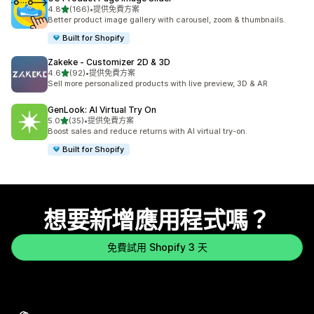
滿分 5 顆星
4.8
(166)
•
提供免費方案
共有 166 則評價
Better product image gallery with carousel, zoom & thumbnails.
Built for Shopify
Zakeke ‑ Customizer 2D & 3D
滿分 5 顆星
4.6
(92)
•
提供免費方案
共有 92 則評價
Sell more personalized products with live preview, 3D & AR
GenLook: AI Virtual Try On
滿分 5 顆星
5.0
(35)
•
提供免費方案
共有 35 則評價
Boost sales and reduce returns with AI virtual try-on.
Built for Shopify
想要新增應用程式嗎？
免費試用 Shopify 3 天