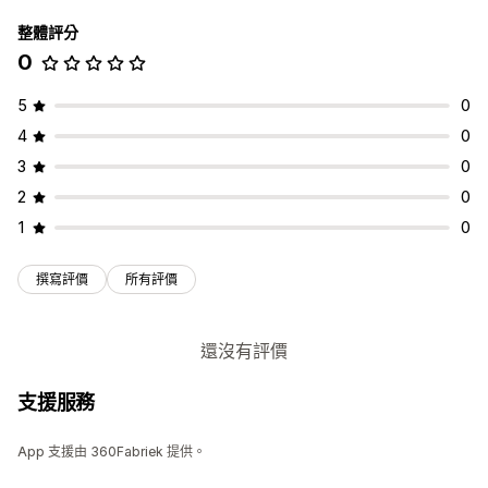
自訂
整體評分
商品設定工具
子類
0
5
0
4
0
3
0
2
0
1
0
撰寫評價
所有評價
還沒有評價
支援服務
App 支援由 360Fabriek 提供。