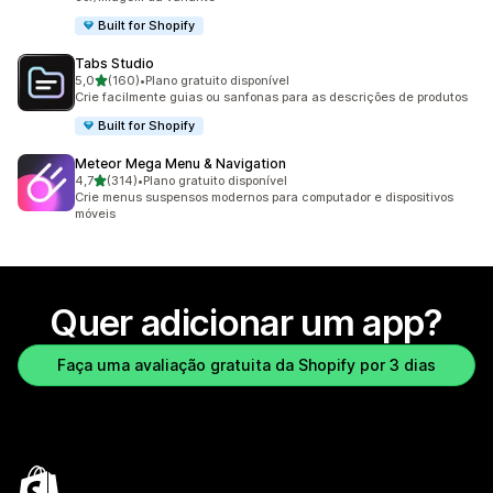
Built for Shopify
Tabs Studio
de 5 estrelas
5,0
(160)
•
Plano gratuito disponível
160 avaliações ao todo
Crie facilmente guias ou sanfonas para as descrições de produtos
Built for Shopify
Meteor Mega Menu & Navigation
de 5 estrelas
4,7
(314)
•
Plano gratuito disponível
314 avaliações ao todo
Crie menus suspensos modernos para computador e dispositivos
móveis
Quer adicionar um app?
Faça uma avaliação gratuita da Shopify por 3 dias