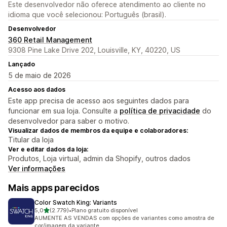
Este desenvolvedor não oferece atendimento ao cliente no
idioma que você selecionou: Português (brasil).
Desenvolvedor
360 Retail Management
9308 Pine Lake Drive 202, Louisville, KY, 40220, US
Lançado
5 de maio de 2026
Acesso aos dados
Este app precisa de acesso aos seguintes dados para
funcionar em sua loja. Consulte a
política de privacidade
do
desenvolvedor para saber o motivo.
Visualizar dados de membros da equipe e colaboradores:
Titular da loja
Ver e editar dados da loja:
Produtos, Loja virtual, admin da Shopify, outros dados
Ver informações
Mais apps parecidos
Color Swatch King: Variants
de 5 estrelas
5,0
(2.779)
•
Plano gratuito disponível
2779 avaliações ao todo
AUMENTE AS VENDAS com opções de variantes como amostra de
cor/imagem da variante