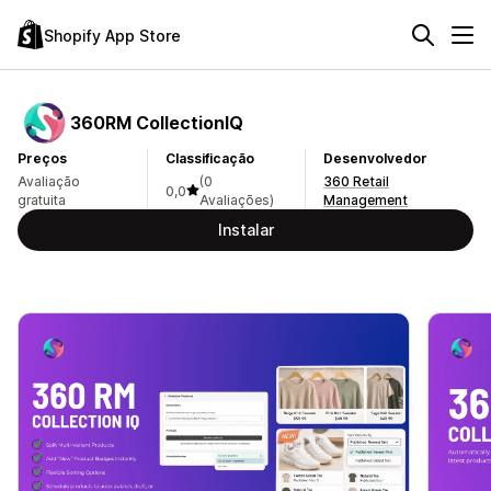
Shopify App Store
360RM CollectionIQ
Preços
Classificação
Desenvolvedor
Avaliação
(0
360 Retail
0,0
gratuita
Avaliações)
Management
Instalar