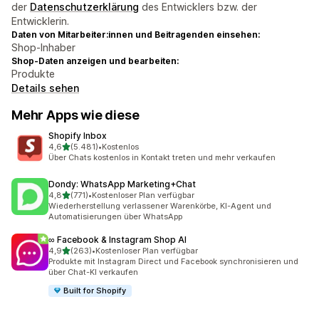
der
Datenschutzerklärung
des Entwicklers bzw. der
Entwicklerin.
Daten von Mitarbeiter:innen und Beitragenden einsehen:
Shop-Inhaber
Shop-Daten anzeigen und bearbeiten:
Produkte
Details sehen
Mehr Apps wie diese
Shopify Inbox
von 5 Sternen
4,6
(5.481)
•
Kostenlos
5481 Rezensionen insgesamt
Über Chats kostenlos in Kontakt treten und mehr verkaufen
Dondy: WhatsApp Marketing+Chat
von 5 Sternen
4,8
(771)
•
Kostenloser Plan verfügbar
771 Rezensionen insgesamt
Wiederherstellung verlassener Warenkörbe, KI-Agent und
Automatisierungen über WhatsApp
∞ Facebook & Instagram Shop AI
von 5 Sternen
4,9
(263)
•
Kostenloser Plan verfügbar
263 Rezensionen insgesamt
Produkte mit Instagram Direct und Facebook synchronisieren und
über Chat-KI verkaufen
Built for Shopify