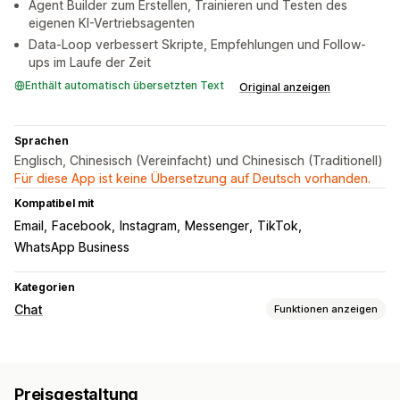
Agent Builder zum Erstellen, Trainieren und Testen des
eigenen KI-Vertriebsagenten
Data-Loop verbessert Skripte, Empfehlungen und Follow-
ups im Laufe der Zeit
Enthält automatisch übersetzten Text
Original anzeigen
Sprachen
Englisch, Chinesisch (Vereinfacht) und Chinesisch (Traditionell)
Für diese App ist keine Übersetzung auf Deutsch vorhanden.
Kompatibel mit
Email
Facebook
Instagram
Messenger
TikTok
WhatsApp Business
Kategorien
Chat
Funktionen anzeigen
Nachrichten in Echtzeit
KI-Chatbots
Live-Chat
Chat per E-Mail
Preisgestaltung
Sprachunterstützung
Social Media
Mehrere Sprachen