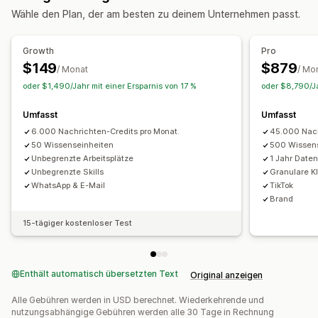
Wähle den Plan, der am besten zu deinem Unternehmen passt.
Übersetzung in Echtzeit
Automatisierte Antworten
Growth
Pro
Warenkorbwiederherstellung
FAQs
Produktempfehlungen
$149
$879
/ Monat
/ Mo
Schnelle Antworten
Versandbenachrichtigungen
oder $1,490/Jahr mit einer Ersparnis von 17 %
oder $8,790/Ja
Cross-Selling
Upsell
Umfasst
Umfasst
Anpassung
6.000 Nachrichten-Credits pro Monat.
45.000 Nach
Chatfenster
Geschäftszeiten
Begrüßungsnachrichten
50 Wissenseinheiten
500 Wissen
Unbegrenzte Arbeitsplätze
1 Jahr Date
Chatschaltflächen
Chatflows
Unbegrenzte Skills
Granulare KI
WhatsApp & E-Mail
TikTok
Brand
15-tägiger kostenloser Test
Enthält automatisch übersetzten Text
Original anzeigen
Alle Gebühren werden in USD berechnet. Wiederkehrende und
nutzungsabhängige Gebühren werden alle 30 Tage in Rechnung