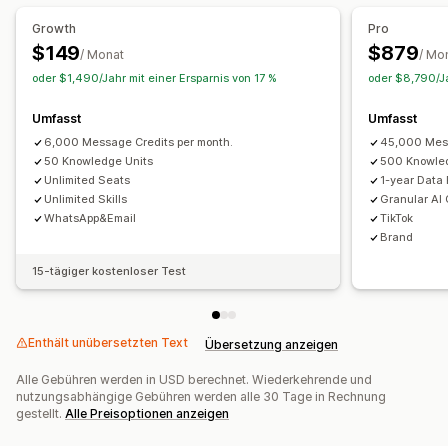
Automatisierte Antworten
Growth
Pro
Warenkorbwiederherstellung
FAQs
Produktempfehlungen
$149
$879
/ Monat
/ Mo
Schnelle Antworten
Versandbenachrichtigungen
oder $1,490/Jahr mit einer Ersparnis von 17 %
oder $8,790/Ja
Cross-Selling
Upsell
Umfasst
Umfasst
Anpassung
6,000 Message Credits per month.
45,000 Mess
Chatfenster
Geschäftszeiten
Begrüßungsnachrichten
50 Knowledge Units
500 Knowle
Unlimited Seats
1-year Data 
Chatschaltflächen
Chatflows
Unlimited Skills
Granular AI 
WhatsApp&Email
TikTok
Brand
15-tägiger kostenloser Test
Enthält unübersetzten Text
Übersetzung anzeigen
Alle Gebühren werden in USD berechnet. Wiederkehrende und
nutzungsabhängige Gebühren werden alle 30 Tage in Rechnung
gestellt.
Alle Preisoptionen anzeigen