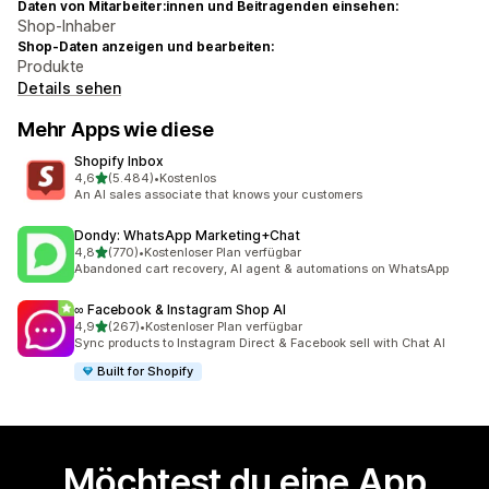
Daten von Mitarbeiter:innen und Beitragenden einsehen:
Shop-Inhaber
Shop-Daten anzeigen und bearbeiten:
Produkte
Details sehen
Mehr Apps wie diese
Shopify Inbox
von 5 Sternen
4,6
(5.484)
•
Kostenlos
5484 Rezensionen insgesamt
An AI sales associate that knows your customers
Dondy: WhatsApp Marketing+Chat
von 5 Sternen
4,8
(770)
•
Kostenloser Plan verfügbar
770 Rezensionen insgesamt
Abandoned cart recovery, AI agent & automations on WhatsApp
∞ Facebook & Instagram Shop AI
von 5 Sternen
4,9
(267)
•
Kostenloser Plan verfügbar
267 Rezensionen insgesamt
Sync products to Instagram Direct & Facebook sell with Chat AI
Built for Shopify
Möchtest du eine App