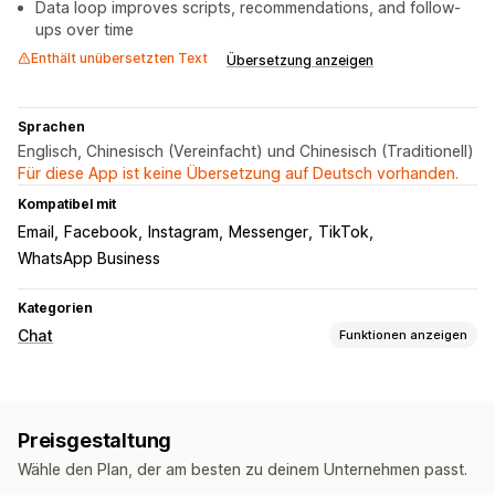
Data loop improves scripts, recommendations, and follow-
ups over time
Enthält unübersetzten Text
Übersetzung anzeigen
Sprachen
Englisch, Chinesisch (Vereinfacht) und Chinesisch (Traditionell)
Für diese App ist keine Übersetzung auf Deutsch vorhanden.
Kompatibel mit
Email
Facebook
Instagram
Messenger
TikTok
WhatsApp Business
Kategorien
Chat
Funktionen anzeigen
Nachrichten in Echtzeit
KI-Chatbots
Live-Chat
Chat per E-Mail
Preisgestaltung
Sprachunterstützung
Social Media
Mehrere Sprachen
Wähle den Plan, der am besten zu deinem Unternehmen passt.
Übersetzung in Echtzeit