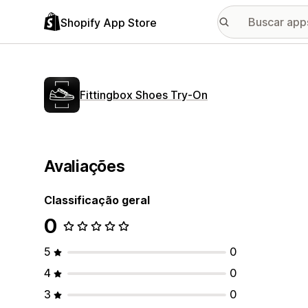
Shopify App Store
Fittingbox Shoes Try‑On
Avaliações
Classificação geral
0
5
0
4
0
3
0