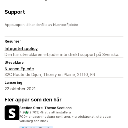
Support
Appsupport tillhandahålls av Nuance Épicée.
Resurser
Integritetspolicy
Den här utvecklaren erbjuder inte direkt support på Svenska.
Utvecklare
Nuance Épicée
32C Route de Dijon, Thorey en Plaine, 21110, FR
Lansering
22 oktober 2021
Fler appar som den här
Section Store: Theme Sections
av 5 stjärnor
4,9
(2 703)
•
Gratis att installera
2703 recensioner totalt
700+ anpassningsbara sektioner. + produktpaket, utdragbar
varukorg och block