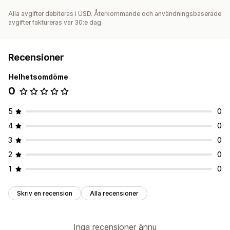
Alla avgifter debiteras i USD. Återkommande och användningsbaserade
avgifter faktureras var 30:e dag.
Recensioner
Helhetsomdöme
0
5
0
4
0
3
0
2
0
1
0
Skriv en recension
Alla recensioner
Inga recensioner ännu