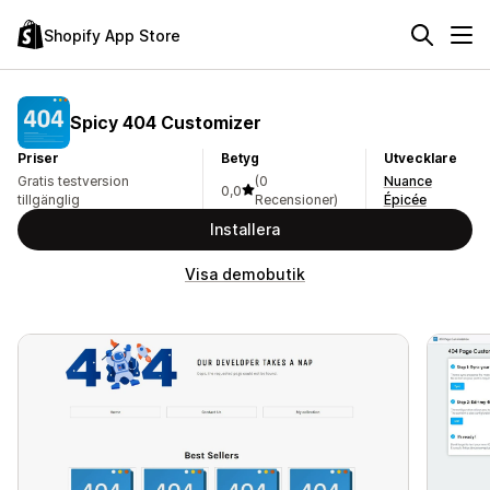
Shopify App Store
Spicy 404 Customizer
Priser
Betyg
Utvecklare
Gratis testversion
(0
Nuance
0,0
tillgänglig
Recensioner)
Épicée
Installera
Visa demobutik