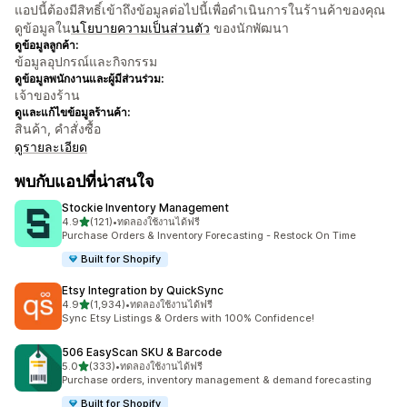
แอปนี้ต้องมีสิทธิ์เข้าถึงข้อมูลต่อไปนี้เพื่อดำเนินการในร้านค้าของคุณ
ดูข้อมูลใน
นโยบายความเป็นส่วนตัว
ของนักพัฒนา
ดูข้อมูลลูกค้า:
ข้อมูลอุปกรณ์และกิจกรรม
ดูข้อมูลพนักงานและผู้มีส่วนร่วม:
เจ้าของร้าน
ดูและแก้ไขข้อมูลร้านค้า:
สินค้า, คำสั่งซื้อ
ดูรายละเอียด
พบกับแอปที่น่าสนใจ
Stockie Inventory Management
เต็ม 5 ดาว
4.9
(121)
•
ทดลองใช้งานได้ฟรี
ทั้งหมด 121 รีวิว
Purchase Orders & Inventory Forecasting - Restock On Time
Built for Shopify
Etsy Integration by QuickSync
เต็ม 5 ดาว
4.9
(1,934)
•
ทดลองใช้งานได้ฟรี
ทั้งหมด 1934 รีวิว
Sync Etsy Listings & Orders with 100% Confidence!
506 EasyScan SKU & Barcode
เต็ม 5 ดาว
5.0
(333)
•
ทดลองใช้งานได้ฟรี
ทั้งหมด 333 รีวิว
Purchase orders, inventory management & demand forecasting
Built for Shopify