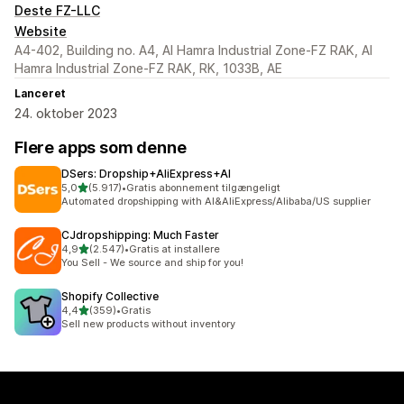
Deste FZ-LLC
Website
A4-402, Building no. A4, Al Hamra Industrial Zone-FZ RAK, Al
Hamra Industrial Zone-FZ RAK, RK, 1033B, AE
Lanceret
24. oktober 2023
Flere apps som denne
DSers: Dropship+AliExpress+AI
ud af 5 stjerner
5,0
(5.917)
•
Gratis abonnement tilgængeligt
5917 anmeldelser i alt
Automated dropshipping with AI&AliExpress/Alibaba/US supplier
CJdropshipping: Much Faster
ud af 5 stjerner
4,9
(2.547)
•
Gratis at installere
2547 anmeldelser i alt
You Sell - We source and ship for you!
Shopify Collective
ud af 5 stjerner
4,4
(359)
•
Gratis
359 anmeldelser i alt
Sell new products without inventory