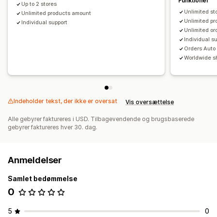
Funktioner
Up to 2 stores
Unlimited s
Unlimited products amount
Unlimited p
Individual support
Unlimited o
Individual s
Orders Auto
Worldwide s
Indeholder tekst, der ikke er oversat
Vis oversættelse
Alle gebyrer faktureres i USD. Tilbagevendende og brugsbaserede
gebyrer faktureres hver 30. dag.
Anmeldelser
Samlet bedømmelse
0
5
0