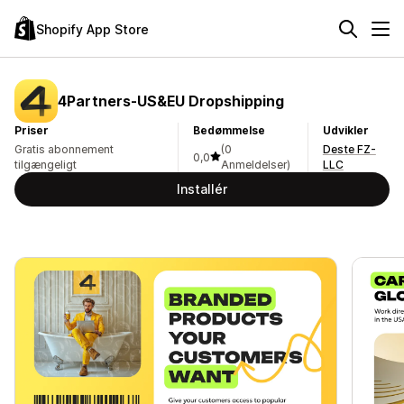
Shopify App Store
4Partners‑US&EU Dropshipping
Priser
Bedømmelse
Udvikler
Gratis abonnement
(0
Deste FZ-
0,0
tilgængeligt
Anmeldelser)
LLC
Installér