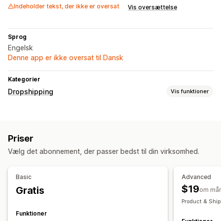
Indeholder tekst, der ikke er oversat
Vis oversættelse
Sprog
Engelsk
Denne app er ikke oversat til Dansk
Kategorier
Dropshipping
Vis funktioner
Produkter, du kan sælge
Tøj og tilbehør
Priser
Indkøbslokationer
Vælg det abonnement, der passer bedst til din virksomhed.
De Forenede Arabiske Emirater
Basic
Advanced
$19
Gratis
om må
Product & Ship
Funktioner