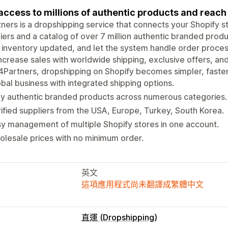
access to millions of authentic products and rea
ners is a dropshipping service that connects your Shopify st
iers and a catalog of over 7 million authentic branded produ
inventory updated, and let the system handle order proces
ncrease sales with worldwide shipping, exclusive offers, an
4Partners, dropshipping on Shopify becomes simpler, faster
bal business with integrated shipping options.
y authentic branded products across numerous categories.
ified suppliers from the USA, Europe, Turkey, South Korea.
y management of multiple Shopify stores in one account.
lesale prices with no minimum order.
英文
這項應用程式尚未翻譯成繁體中文
直運 (Dropshipping)