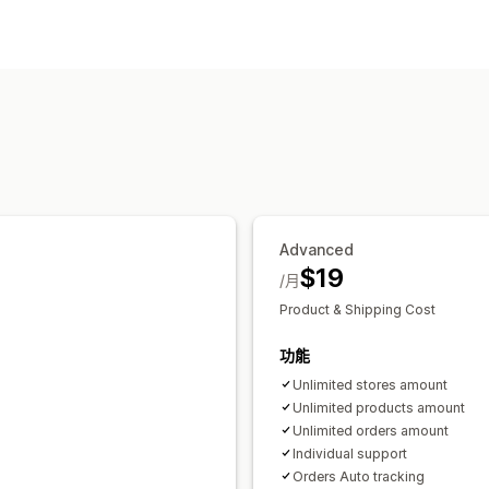
可銷售商品
服飾與配件
採購地點
阿拉伯聯合大公國
Advanced
$19
/月
Product & Shipping Cost
功能
Unlimited stores amount
Unlimited products amount
Unlimited orders amount
Individual support
Orders Auto tracking