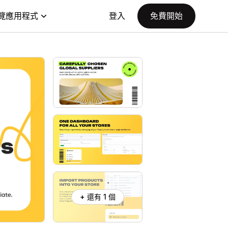
覽應用程式
登入
免費開始
+ 還有 1 個