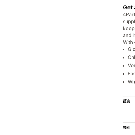
Get 
4Part
suppl
keep 
and i
With 
Glo
Onl
Ver
Eas
Who
語言
類別