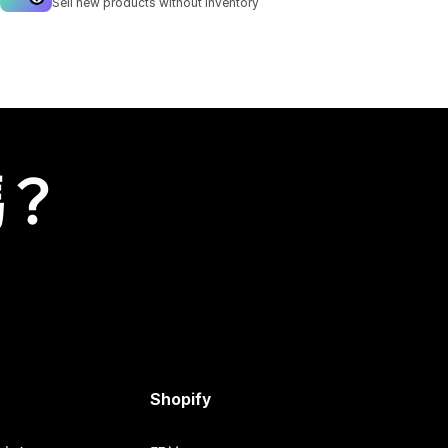
Sell new products without inventory
嗎？
Shopify