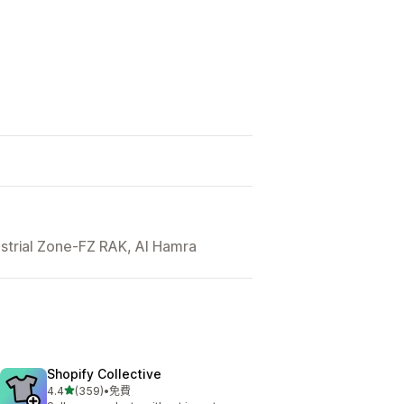
ustrial Zone-FZ RAK, Al Hamra
Shopify Collective
滿分 5 顆星
4.4
(359)
•
免費
共有 359 則評價