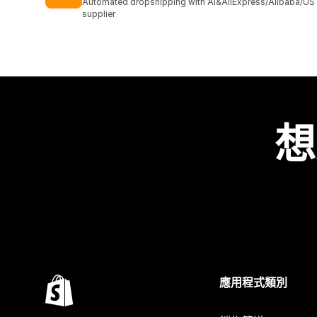
Automated dropshipping with AI&AliExpress/Alibaba/US
supplier
想
應用程式類別