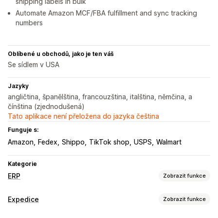
shipping labels in bulk
Automate Amazon MCF/FBA fulfillment and sync tracking
numbers
Oblíbené u obchodů, jako je ten váš
Se sídlem v USA
Jazyky
angličtina, španělština, francouzština, italština, němčina, a
čínština (zjednodušená)
Tato aplikace není přeložena do jazyka čeština
Funguje s:
Amazon
Fedex
Shippo
TikTok shop
USPS
Walmart
Kategorie
ERP
Zobrazit funkce
Zpracování objednávek
Expedice
Zobrazit funkce
Správa více platforem
Automatizované plnění