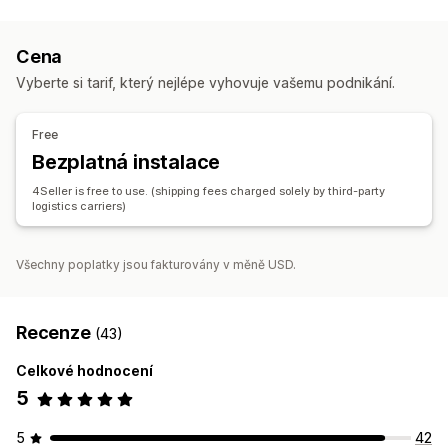
Štítky a balení
Řízení doručování
Zpracování dávek
Úpravy objednávek
Vytváření štítků
Přizpůsobení štítků
Hromadný tisk
Kontrola a schvalování
Aktualizace stavu
Cena
Ověření adresy
Přepravní listy
Balení
Synchronizace objednávek
Vyberte si tarif, který nejlépe vyhovuje vašemu podnikání.
Skenování čárových kódů
Vychystávací seznamy
Správa skladových zásob
Pravidla přepravy
Synchronizace objednávek
Synchronizace v reálném čase
Více lokalit
Free
Výběr dopravce
Sazby za dopravu
Sledování dávek
Výkazy
Rezervace skladových zásob
Bezplatná instalace
Řízení zásilek
Účetnictví a finance
4Seller is free to use. (shipping fees charged solely by third-party
Synchronizace objednávek
Sledování v reálném čase
logistics carriers)
Nákupní objednávky
Aktualizace objednávek
Analytika přepravy
Všechny poplatky jsou fakturovány v měně USD.
Recenze
(43)
Celkové hodnocení
5
5
42