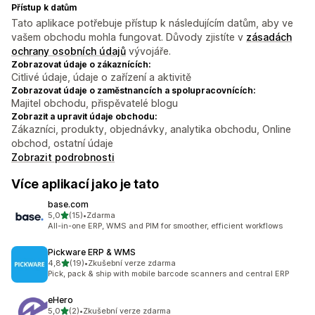
Přístup k datům
Tato aplikace potřebuje přístup k následujícím datům, aby ve
vašem obchodu mohla fungovat. Důvody zjistíte v
zásadách
ochrany osobních údajů
vývojáře.
Zobrazovat údaje o zákaznících:
Citlivé údaje, údaje o zařízení a aktivitě
Zobrazovat údaje o zaměstnancích a spolupracovnících:
Majitel obchodu, přispěvatelé blogu
Zobrazit a upravit údaje obchodu:
Zákazníci, produkty, objednávky, analytika obchodu, Online
obchod, ostatní údaje
Zobrazit podrobnosti
Více aplikací jako je tato
base.com
z 5 hvězd
5,0
(15)
•
Zdarma
Celkový počet recenzí: 15
All-in-one ERP, WMS and PIM for smoother, efficient workflows
Pickware ERP & WMS
z 5 hvězd
4,8
(19)
•
Zkušební verze zdarma
Celkový počet recenzí: 19
Pick, pack & ship with mobile barcode scanners and central ERP
eHero
z 5 hvězd
5,0
(2)
•
Zkušební verze zdarma