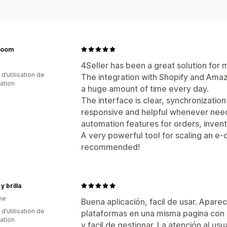
loom
4Seller has been a great solution for 
d’utilisation de
The integration with Shopify and Ama
cation
a huge amount of time every day.
The interface is clear, synchronization
responsive and helpful whenever need
automation features for orders, inve
A very powerful tool for scaling an e-
recommended!
y brilla
ne
Buena aplicación, facil de usar. Apare
 d’utilisation de
plataformas en una misma pagina con 
cation
y facil de gestionar. La atención al 