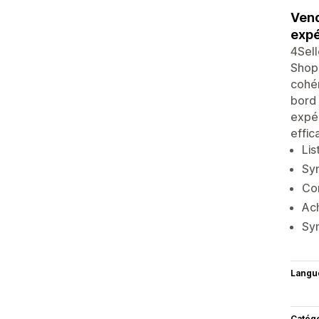
Vend
expé
4Sell
Shopi
cohér
bord 
expéd
effic
Li
Syn
Com
Ac
Syn
Langu
Catég