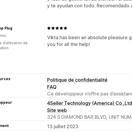
y te ayudan con todo. Recomendado 
op Plug
Unis
Vikta has been an absolute pleasure g
s d’utilisation de
you for all the help!
cation
urces
Politique de confidentialité
FAQ
Ce développeur n’offre pas d’assistanc
oppeur
4Seller Technology (America) Co.,Ltd
Site web
324 S DIAMOND BAR BLVD, UNIT NUM 
ment
13 juillet 2023