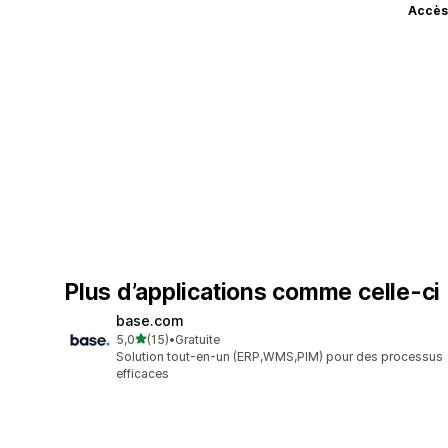
Accès
Plus d’applications comme celle-ci
base.com
étoile(s) sur 5
5,0
(15)
•
Gratuite
15 avis au total
Solution tout-en-un (ERP,WMS,PIM) pour des processus
efficaces