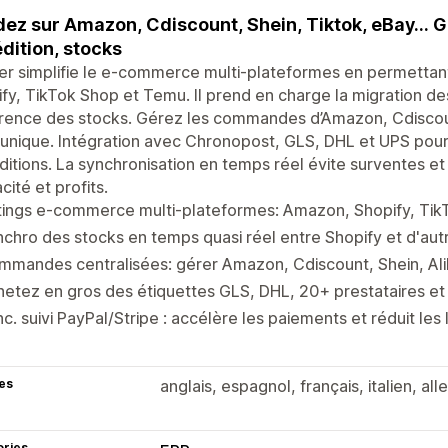
ez sur Amazon, Cdiscount, Shein, Tiktok, eBay… G
dition, stocks
er simplifie le e-commerce multi-plateformes en permettant
fy, TikTok Shop et Temu. Il prend en charge la migration des
ence des stocks. Gérez les commandes d’Amazon, Cdiscount
unique. Intégration avec Chronopost, GLS, DHL et UPS pour 
itions. La synchronisation en temps réel évite surventes e
acité et profits.
stings e-commerce multi-plateformes: Amazon, Shopify, Ti
chro des stocks en temps quasi réel entre Shopify et d'au
mandes centralisées: gérer Amazon, Cdiscount, Shein, Ali
hetez en gros des étiquettes GLS, DHL, 20+ prestataires 
c. suivi PayPal/Stripe : accélère les paiements et réduit les l
es
anglais, espagnol, français, italien, all
ories