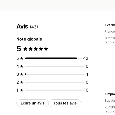
Avis
Everb
(43)
France
3 mois 
Note globale
l’appli
5
5
42
4
0
3
1
2
0
1
0
Limpia 
Espag
Écrire un avis
Tous les avis
7 jours
l’appli