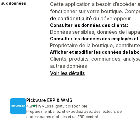
 aux données
Cette application a besoin d’accéder
fonctionner sur votre boutique. Compr
de confidentialité
du développeur.
Consulter les données des clients:
Données sensibles, données de l’apparei
Consulter les données des employés et 
Propriétaire de la boutique, contribut
Afficher et modifier les données de la bo
Clients, produits, commandes, analyse
autres données
Voir les détails
Pickware ERP & WMS
étoile(s) sur 5
4,8
(19)
•
Essai gratuit disponible
19 avis au total
Préparez, emballez et expédiez avec des lecteurs de
codes-barres mobiles et un ERP central