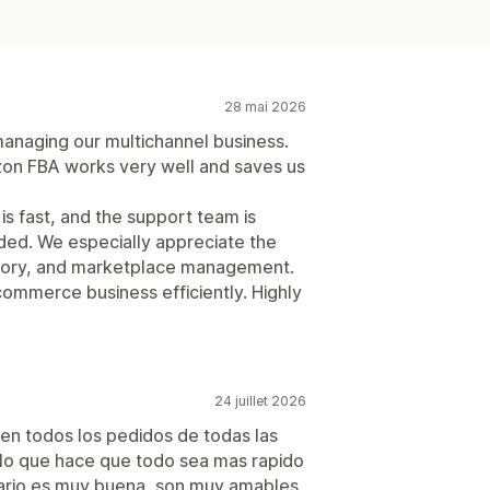
28 mai 2026
managing our multichannel business.
zon FBA works very well and saves us
 is fast, and the support team is
ed. We especially appreciate the
ntory, and marketplace management.
commerce business efficiently. Highly
24 juillet 2026
cen todos los pedidos de todas las
lo que hace que todo sea mas rapido
usuario es muy buena, son muy amables