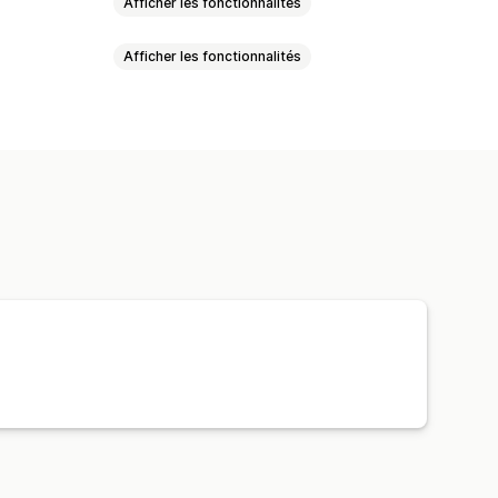
Afficher les fonctionnalités
Afficher les fonctionnalités
t automatisé
Gestion des livraisons
 commande
 d’étiquette
Impression en bloc
our des statuts
expédition
Emballage
élection
Règles d’expédition
ection du transporteur
sites
Suivi des lots
Rapports
vi en temps réel
s de données d’expédition