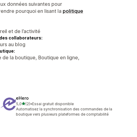
 aux données suivantes pour
endre pourquoi en lisant la
politique
l et de l’activité
des collaborateurs:
eurs au blog
utique:
 de la boutique, Boutique en ligne,
eHero
étoile(s) sur 5
5,0
(2)
•
Essai gratuit disponible
2 avis au total
Automatisez la synchronisation des commandes de la
boutique vers plusieurs plateformes de comptabilité