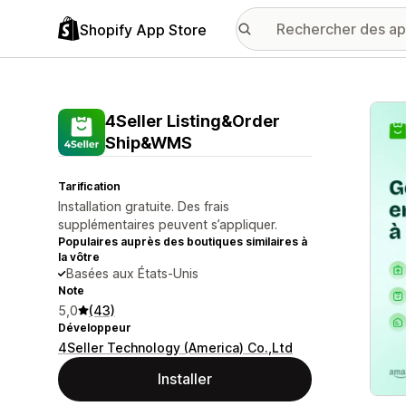
Shopify App Store
Galer
4Seller Listing&Order
Ship&WMS
Tarification
Installation gratuite. Des frais
supplémentaires peuvent s’appliquer.
Populaires auprès des boutiques similaires à
la vôtre
Basées aux États-Unis
Note
5,0
(43)
Développeur
4Seller Technology (America) Co.,Ltd
Installer