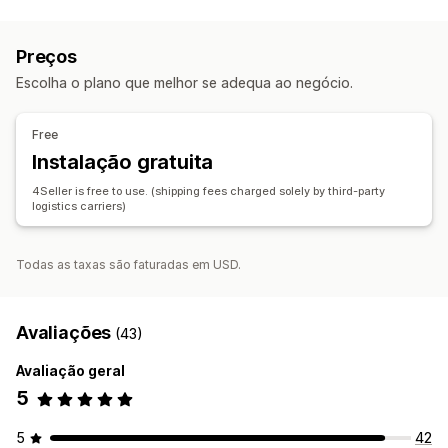
Etiquetas e embalagens
Gestão de entregas
Processamento de lotes
Criação de etiquetas
Personalização de etiquetas
Edição de encomendas
Revisão e aprovação
Preços
Impressão em lote
Validação de endereços
Atualizações de estado
Sincronização de encomendas
Escolha o plano que melhor se adequa ao negócio.
Guias de remessa
Embalagens
Gestão de inventário
Leitura de códigos de barras
Listas de recolha
Sincronização em tempo real
Vários locais
Free
Regras de envio
Sincronização de encomendas
Rastreio de lotes
Relatórios
Reserva de stock
Instalação gratuita
Seleção da transportadora
Taxas de envio
Contabilidade e finanças
4Seller is free to use. (shipping fees charged solely by third-party
Gestão de envios
logistics carriers)
Notas de encomenda
Sincronização de encomendas
Rastreio em tempo real
Atualizações de encomendas
Análise de dados de envio
Todas as taxas são faturadas em USD.
Avaliações
(43)
Avaliação geral
5
5
42