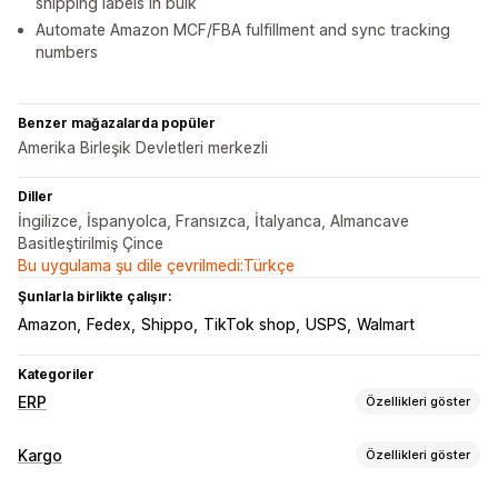
shipping labels in bulk
Automate Amazon MCF/FBA fulfillment and sync tracking
numbers
Benzer mağazalarda popüler
Amerika Birleşik Devletleri merkezli
Diller
İngilizce, İspanyolca, Fransızca, İtalyanca, Almancave
Basitleştirilmiş Çince
Bu uygulama şu dile çevrilmedi:Türkçe
Şunlarla birlikte çalışır:
Amazon
Fedex
Shippo
TikTok shop
USPS
Walmart
Kategoriler
ERP
Özellikleri göster
Sipariş işleme
Kargo
Özellikleri göster
Çoklu platform yönetimi
Otomatik gönderim