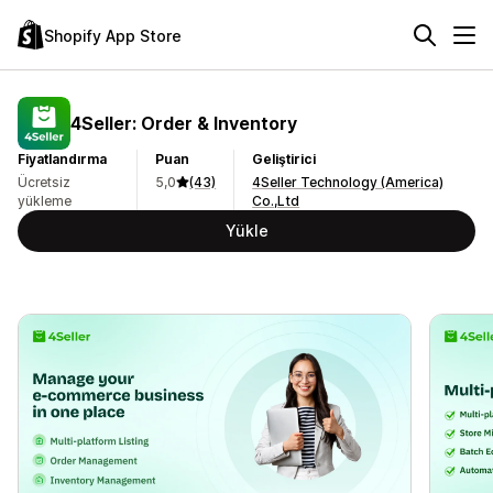
Shopify App Store
4Seller: Order & Inventory
Fiyatlandırma
Puan
Geliştirici
Ücretsiz
5,0
(43)
4Seller Technology (America)
yükleme
Co.,Ltd
Yükle