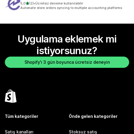
5 yıldız üzerinden
5,0
(2)
•
Ücretsiz deneme kullanılabilir
toplam 2 değerlendirme
Automate store orders syncing to multiple accounting platforms
Uygulama eklemek mi
istiyorsunuz?
Shopify'ı 3 gün boyunca ücretsiz deneyin
Tüm kategoriler
Önde gelen kategoriler
Satış kanalları
Stoksuz satış