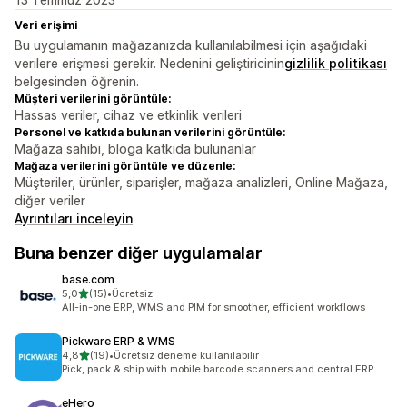
Veri erişimi
Bu uygulamanın mağazanızda kullanılabilmesi için aşağıdaki
verilere erişmesi gerekir. Nedenini geliştiricinin
gizlilik politikası
belgesinden öğrenin.
Müşteri verilerini görüntüle:
Hassas veriler, cihaz ve etkinlik verileri
Personel ve katkıda bulunan verilerini görüntüle:
Mağaza sahibi, bloga katkıda bulunanlar
Mağaza verilerini görüntüle ve düzenle:
Müşteriler, ürünler, siparişler, mağaza analizleri, Online Mağaza,
diğer veriler
Ayrıntıları inceleyin
Buna benzer diğer uygulamalar
base.com
5 yıldız üzerinden
5,0
(15)
•
Ücretsiz
toplam 15 değerlendirme
All-in-one ERP, WMS and PIM for smoother, efficient workflows
Pickware ERP & WMS
5 yıldız üzerinden
4,8
(19)
•
Ücretsiz deneme kullanılabilir
toplam 19 değerlendirme
Pick, pack & ship with mobile barcode scanners and central ERP
eHero