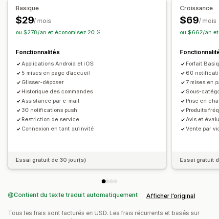
Basique
Croissance
Synchronisation en temps réel
$29
$69
/ mois
/ mois
Notifications push
ou $278/an et économisez 20 %
ou $662/an et
Panier abandonné
Notifications automatiques
Promotions
Fonctionnalités
Fonctionnalit
Programmation
Notifications personnalisées
Applications Android et iOS
Forfait Basi
5 mises en page d’accueil
60 notificat
Glisser-déposer
7 mises en p
Historique des commandes
Sous-catégor
Assistance par e-mail
Prise en cha
30 notifications push
Produits fr
Restriction de service
Avis et évalu
Connexion en tant qu’invité
Vente par vi
Essai gratuit de 30 jour(s)
Essai gratuit 
Contient du texte traduit automatiquement
Afficher l’original
Tous les frais sont facturés en USD. Les frais récurrents et basés sur