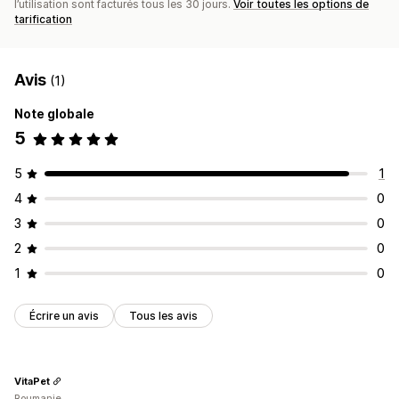
l’utilisation sont facturés tous les 30 jours.
Voir toutes les options de
tarification
Avis
(1)
Note globale
5
5
1
4
0
3
0
2
0
1
0
Écrire un avis
Tous les avis
VitaPet
Roumanie