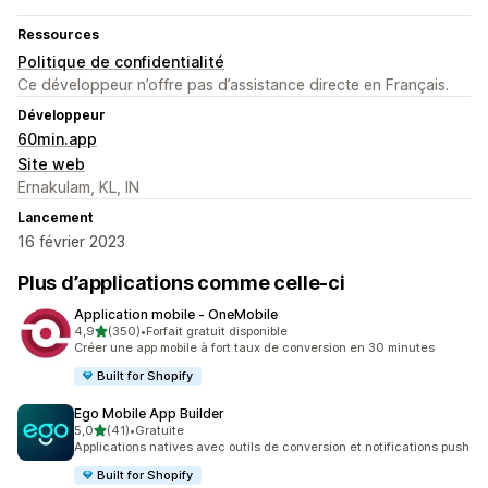
Ressources
Politique de confidentialité
Ce développeur n’offre pas d’assistance directe en Français.
Développeur
60min.app
Site web
Ernakulam, KL, IN
Lancement
16 février 2023
Plus d’applications comme celle-ci
Application mobile ‑ OneMobile
étoile(s) sur 5
4,9
(350)
•
Forfait gratuit disponible
350 avis au total
Créer une app mobile à fort taux de conversion en 30 minutes
Built for Shopify
Ego Mobile App Builder
étoile(s) sur 5
5,0
(41)
•
Gratuite
41 avis au total
Applications natives avec outils de conversion et notifications push
Built for Shopify