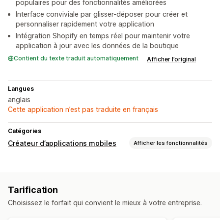
populaires pour des fonctionnalités améliorées
Interface conviviale par glisser-déposer pour créer et
personnaliser rapidement votre application
Intégration Shopify en temps réel pour maintenir votre
application à jour avec les données de la boutique
Contient du texte traduit automatiquement
Afficher l’original
Langues
anglais
Cette application n’est pas traduite en français
Catégories
Créateur d’applications mobiles
Afficher les fonctionnalités
Personnalisation
Création d’applications
Bannières
Page d’accueil
Tarification
Connexion
Page du panier
Pages de produit
Modèles
Choisissez le forfait qui convient le mieux à votre entreprise.
Éditeur avec fonction de glisser-déposer
Collections
Prévisualisation en temps réel