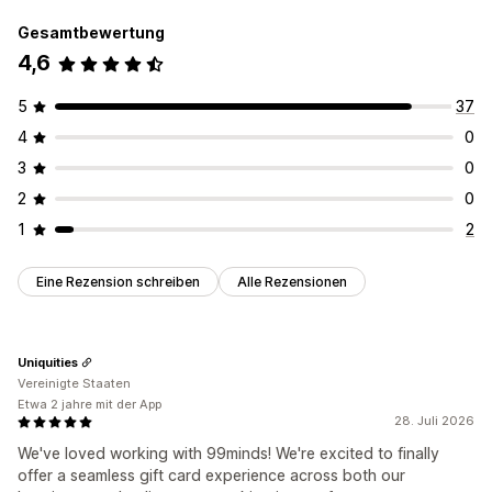
Gesamtbewertung
4,6
5
37
4
0
3
0
2
0
1
2
Eine Rezension schreiben
Alle Rezensionen
Uniquities
Vereinigte Staaten
Etwa 2 jahre mit der App
28. Juli 2026
We've loved working with 99minds! We're excited to finally
offer a seamless gift card experience across both our