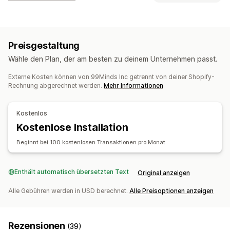
Marke
Sammelaktion
Digital
Physisch
Wiederaufladbar
Programmtypen
Shop-Guthaben
Prämienprogramme
Mitgliedschaften
VIP-Stufen
Anpassung
Preisgestaltung
Empfehlungen
Geschenkgutschein-Programme
Benutzerdefinierte Beträge
Benutzerdefiniertes Design
Wähle den Plan, der am besten zu deinem Unternehmen passt.
Cashback-Programme
Digitale Wallets
Spiele-Programme
Benutzerdefinierte E-Mail
Guthabenseite
Individuelle Programme
Externe Kosten können von 99Minds Inc getrennt von deiner Shopify-
Geschenkbotschaften
Ablaufdatum
Erinnerungen
Rechnung abgerechnet werden.
Mehr Informationen
Prämien, die du anbieten kannst
Import von Geschenkgutscheinen
Punkte
Rabatte
Coupons
Geschenkgutscheine
Kostenlos
Zustellungsoptionen
Shop-Guthaben
POS-Prämien
Individuelle Prämien
Kostenlose Installation
Massenversand
Benutzerdefiniertes Datum
E-Mail
Geplante Zustellung
SMS
Persönlich
Beginnt bei 100 kostenlosen Transaktionen pro Monat.
Enthält automatisch übersetzten Text
Original anzeigen
Alle Gebühren werden in USD berechnet.
Alle Preisoptionen anzeigen
Rezensionen
(39)