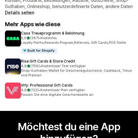
Kunden, Produkte, Bestellungen, Rabatte, Gutscheine, Shop-
Guthaben, Onlineshop, benutzerdefinierte Daten, andere Daten
Details sehen
Mehr Apps wie diese
Casa Treueprogramm & Belohnung
von 5 Sternen
5,0
(387)
•
Kostenlos
387 Rezensionen insgesamt
Loyalty Points,Rewards Program,Referrals, Gift Cards,POS Smile
Built for Shopify
Rise Gift Cards & Store Credit
von 5 Sternen
4,8
(706)
•
Kostenloser Test verfügbar
706 Rezensionen insgesamt
Shop-Guthaben-Wallet für Geschenkgutscheine, Cashback, Treue
und Prämien
Vify: Professional Gift Cards
von 5 Sternen
4,8
(122)
•
Kostenloser Plan verfügbar
122 Rezensionen insgesamt
Passen Sie eine digitale Geschenkkarte an
Möchtest du eine App