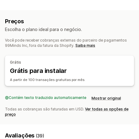
Tipos de programas
Crédito na loja
Programas de recompensas
Para membros
Níveis VIP
Personalização
Preços
Indicações
Programas de cartões-presente
Valores personalizados
Design personalizado
Escolha o plano ideal para o negócio.
Programas de cashback
Carteiras digitais
E-mail personalizado
Página de saldo
Programas de jogos
Programas personalizados
Você pode receber cobranças externas do parceiro de pagamentos
Mensagens de presente
Data de vencimento
Lembretes
99Minds Inc, fora da fatura da Shopify.
Saiba mais
Recompensas que você pode oferecer
Importação de cartões-presente
Pontos
Descontos
Cupons
Cartões-presente
Grátis
Opções de entrega
Crédito na loja
Recompensas de POS
Grátis para instalar
Envio em lote
Data personalizada
E-mail
Recompensas personalizadas
Entrega agendada
SMS
Presencial
A partir de 100 transações gratuitas por mês.
Contém texto traduzido automaticamente
Mostrar original
Todas as cobranças são faturadas em USD.
Ver todas as opções de
preço
Avaliações
(39)