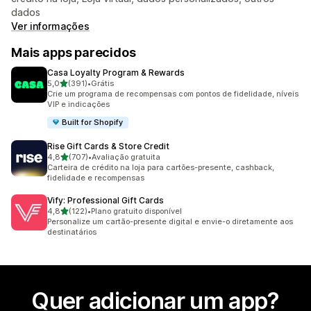
dados
Ver informações
Mais apps parecidos
Casa Loyalty Program & Rewards
de 5 estrelas
5,0
(391)
•
Grátis
391 avaliações ao todo
Crie um programa de recompensas com pontos de fidelidade, níveis
VIP e indicações
Built for Shopify
Rise Gift Cards & Store Credit
de 5 estrelas
4,8
(707)
•
Avaliação gratuita
707 avaliações ao todo
Carteira de crédito na loja para cartões-presente, cashback,
fidelidade e recompensas
Vify: Professional Gift Cards
de 5 estrelas
4,8
(122)
•
Plano gratuito disponível
122 avaliações ao todo
Personalize um cartão-presente digital e envie-o diretamente aos
destinatários
Quer adicionar um app?