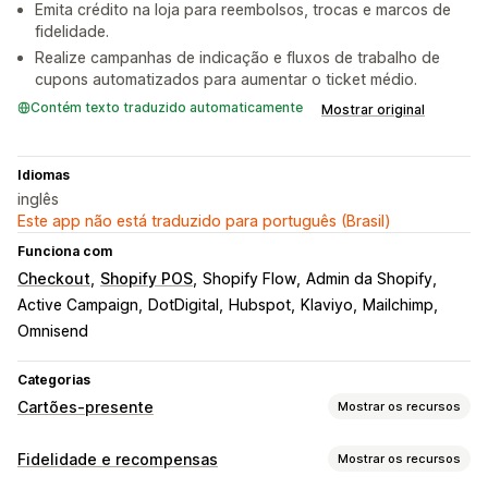
Emita crédito na loja para reembolsos, trocas e marcos de
fidelidade.
Realize campanhas de indicação e fluxos de trabalho de
cupons automatizados para aumentar o ticket médio.
Contém texto traduzido automaticamente
Mostrar original
Idiomas
inglês
Este app não está traduzido para português (Brasil)
Funciona com
Checkout
Shopify POS
Shopify Flow
Admin da Shopify
Active Campaign
DotDigital
Hubspot
Klaviyo
Mailchimp
Omnisend
Categorias
Cartões-presente
Mostrar os recursos
Tipos de cartão
Fidelidade e recompensas
Mostrar os recursos
Com marca
Em massa
Digital
Físico
Recarregável