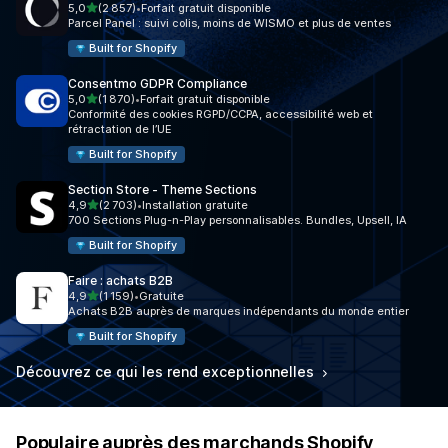
étoile(s) sur 5
5,0
(2 857)
•
Forfait gratuit disponible
2857 avis au total
Parcel Panel : suivi colis, moins de WISMO et plus de ventes
Built for Shopify
Consentmo GDPR Compliance
étoile(s) sur 5
5,0
(1 870)
•
Forfait gratuit disponible
1870 avis au total
Conformité des cookies RGPD/CCPA, accessibilité web et
rétractation de l’UE
Built for Shopify
Section Store ‑ Theme Sections
étoile(s) sur 5
4,9
(2 703)
•
Installation gratuite
2703 avis au total
700 Sections Plug-n-Play personnalisables. Bundles, Upsell, IA
Built for Shopify
Faire : achats B2B
étoile(s) sur 5
4,9
(1 159)
•
Gratuite
1159 avis au total
Achats B2B auprès de marques indépendants du monde entier
Built for Shopify
Découvrez ce qui les rend exceptionnelles
Populaire auprès des marchands Shopify