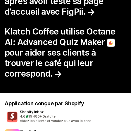
après avoir testé sa page
d’accueil avec FigPii.
Klatch Coffee utilise Octane
AI: Advanced Quiz Maker
pour aider ses clients à
trouver le café qui leur
correspond.
Application conçue par Shopify
Shopify Inbox
étoile(s) sur 5
4,6
(5 480)
•
Gratuite
5480 avis au total
Aidez les clients et vendez plus avec le chat