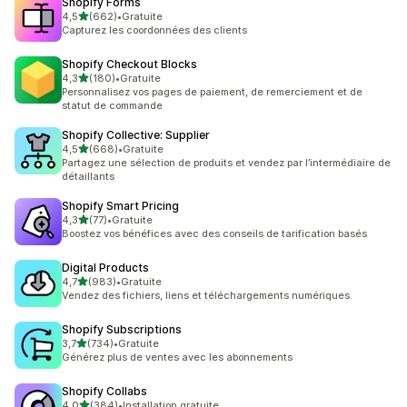
Shopify Forms
étoile(s) sur 5
4,5
(662)
•
Gratuite
662 avis au total
Capturez les coordonnées des clients
Shopify Checkout Blocks
étoile(s) sur 5
4,3
(180)
•
Gratuite
180 avis au total
Personnalisez vos pages de paiement, de remerciement et de
statut de commande
Shopify Collective: Supplier
étoile(s) sur 5
4,5
(668)
•
Gratuite
668 avis au total
Partagez une sélection de produits et vendez par l’intermédiaire de
détaillants
Shopify Smart Pricing
étoile(s) sur 5
4,3
(77)
•
Gratuite
77 avis au total
Boostez vos bénéfices avec des conseils de tarification basés
Digital Products
étoile(s) sur 5
4,7
(983)
•
Gratuite
983 avis au total
Vendez des fichiers, liens et téléchargements numériques.
Shopify Subscriptions
étoile(s) sur 5
3,7
(734)
•
Gratuite
734 avis au total
Générez plus de ventes avec les abonnements
Shopify Collabs
étoile(s) sur 5
4,0
(384)
•
Installation gratuite