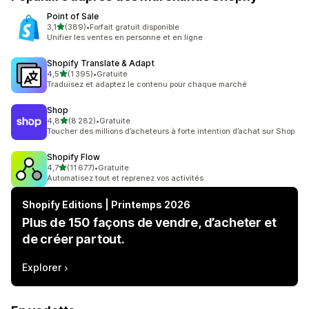
Point of Sale
étoile(s) sur 5
3,1
(389)
•
Forfait gratuit disponible
389 avis au total
Unifier les ventes en personne et en ligne
Shopify Translate & Adapt
étoile(s) sur 5
4,5
(1 395)
•
Gratuite
1395 avis au total
Traduisez et adaptez le contenu pour chaque marché
Shop
étoile(s) sur 5
4,8
(8 282)
•
Gratuite
8282 avis au total
Toucher des millions d’acheteurs à forte intention d’achat sur Shop
Shopify Flow
étoile(s) sur 5
4,7
(11 677)
•
Gratuite
11677 avis au total
Automatisez tout et reprenez vos activités
Shopify Editions | Printemps 2026
Plus de 150 façons de vendre, d’acheter et
de créer partout.
Explorer