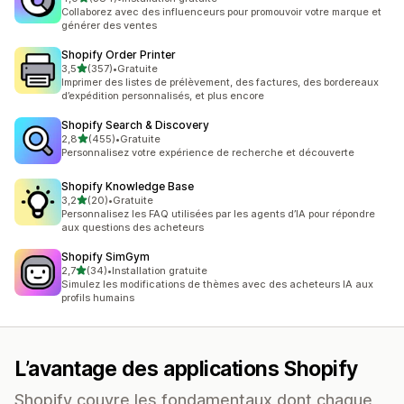
384 avis au total
Collaborez avec des influenceurs pour promouvoir votre marque et
générer des ventes
Shopify Order Printer
étoile(s) sur 5
3,5
(357)
•
Gratuite
357 avis au total
Imprimer des listes de prélèvement, des factures, des bordereaux
d’expédition personnalisés, et plus encore
Shopify Search & Discovery
étoile(s) sur 5
2,8
(455)
•
Gratuite
455 avis au total
Personnalisez votre expérience de recherche et découverte
Shopify Knowledge Base
étoile(s) sur 5
3,2
(20)
•
Gratuite
20 avis au total
Personnalisez les FAQ utilisées par les agents d’IA pour répondre
aux questions des acheteurs
Shopify SimGym
étoile(s) sur 5
2,7
(34)
•
Installation gratuite
34 avis au total
Simulez les modifications de thèmes avec des acheteurs IA aux
profils humains
L’avantage des applications Shopify
Shopify couvre les fondamentaux dont chaque