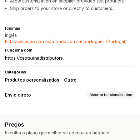
Allow customization on supplier-provided suit products.
Ship orders to your store or directly to customers.
Idiomas
inglês
Esta aplicação não está traduzida em português (Portugal)
Funciona com
https://csots.anadistributors.
Categorias
Produtos personalizados – Outro
Envio direto
Mostrar funcionalidades
Produtos que pode vender
Vestuário e acessórios
Preços
Locais de aquisição
Escolha o plano que melhor se adequa ao negócio.
Bulgária
China