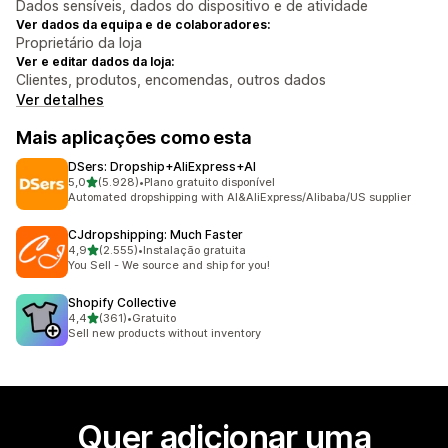
Dados sensíveis, dados do dispositivo e de atividade
Ver dados da equipa e de colaboradores:
Proprietário da loja
Ver e editar dados da loja:
Clientes, produtos, encomendas, outros dados
Ver detalhes
Mais aplicações como esta
DSers: Dropship+AliExpress+AI
de 5 estrelas
5,0
(5.928)
•
Plano gratuito disponível
5928 total de avaliações
Automated dropshipping with AI&AliExpress/Alibaba/US supplier
CJdropshipping: Much Faster
de 5 estrelas
4,9
(2.555)
•
Instalação gratuita
2555 total de avaliações
You Sell - We source and ship for you!
Shopify Collective
de 5 estrelas
4,4
(361)
•
Gratuito
361 total de avaliações
Sell new products without inventory
Quer adicionar uma