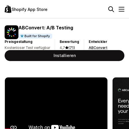
Shopify App Store
ABConvert: A/B Testing
Built for Shopify
Preisgestaltung
Bewertung
Entwickler
Kostenloser Test verfügbar
4,7
(71)
ABConvert
Installieren