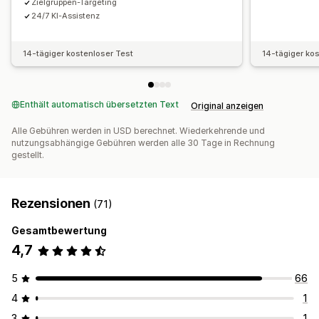
Zielgruppen-Targeting
24/7 KI-Assistenz
14-tägiger kostenloser Test
14-tägiger ko
Enthält automatisch übersetzten Text
Original anzeigen
Alle Gebühren werden in USD berechnet. Wiederkehrende und
nutzungsabhängige Gebühren werden alle 30 Tage in Rechnung
gestellt.
Rezensionen
(71)
Gesamtbewertung
4,7
5
66
4
1
3
1