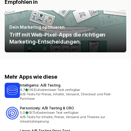
Empfohlen in
Dein Marketing optimieren
Triff mit Web-Pixel-Apps die richtigen
Marketing-Entscheidungen.
Mehr Apps wie diese
Intelligems: A/B Testing
von 5 Sternen
4,7
(163)
•
Kostenloser Test verfügbar
163 Rezensionen insgesamt
A/B-Tests für Preise, Inhalte, Versand, Checkout und Post-
Purchase
Personizely: A/B Testing & CRO
von 5 Sternen
5,0
(87)
•
Kostenloser Test verfügbar
87 Rezensionen insgesamt
A/B-Tests für Inhalte, Preise, Versand und Themes zur
Umsatzsteigerung
Linear A/B Testing Price Test