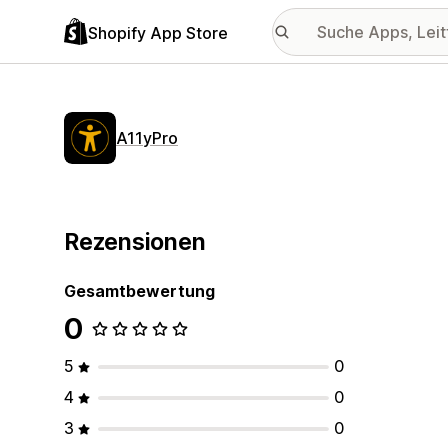
Shopify App Store
A11yPro
Rezensionen
Gesamtbewertung
0
5
0
4
0
3
0