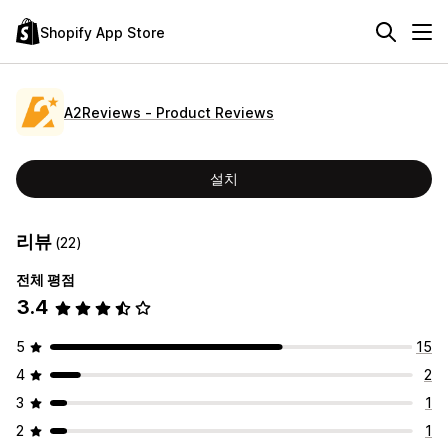
Shopify App Store
A2Reviews ‑ Product Reviews
설치
리뷰
(22)
전체 평점
3.4
5
15
4
2
3
1
2
1