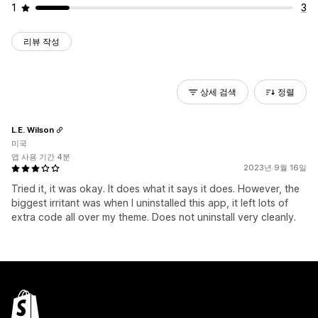
1
3
리뷰 작성
상세 검색
정렬
L.E. Wilson
미국
앱 사용 기간 4분
2023년 9월 16일
Tried it, it was okay. It does what it says it does. However, the
biggest irritant was when I uninstalled this app, it left lots of
extra code all over my theme. Does not uninstall very cleanly.