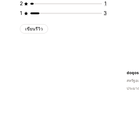
2
1
1
3
เขียนรีวิว
doqos
สหรัฐอเ
ประมาณ