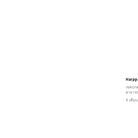
Harpp
เขตปกค
สาธารณ
5 เดือ