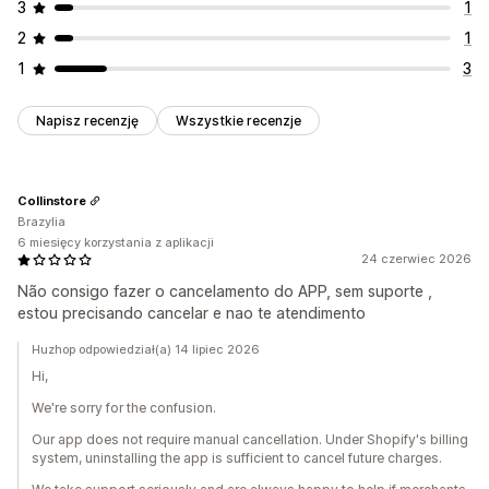
3
1
2
1
1
3
Napisz recenzję
Wszystkie recenzje
Collinstore
Brazylia
6 miesięcy korzystania z aplikacji
24 czerwiec 2026
Não consigo fazer o cancelamento do APP, sem suporte ,
estou precisando cancelar e nao te atendimento
Huzhop odpowiedział(a) 14 lipiec 2026
Hi,
We're sorry for the confusion.
Our app does not require manual cancellation. Under Shopify's billing
system, uninstalling the app is sufficient to cancel future charges.