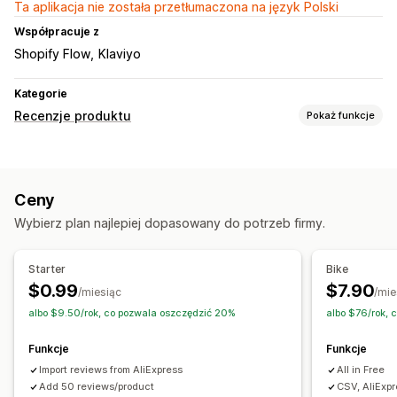
Ta aplikacja nie została przetłumaczona na język Polski
Współpracuje z
Shopify Flow
Klaviyo
Kategorie
Recenzje produktu
Pokaż funkcje
Opcje wyświetlania
Recenzje ze zdjęciami
Recenzje z filmami
Ceny
Liczba gwiazdek
Najlepsze recenzje
Pytania i odpowiedzi
Wybierz plan najlepiej dopasowany do potrzeb firmy.
Sposoby zbierania recenzji
Prośby przez e-mail
Import i eksport
Migracja recenzji
Starter
Bike
Niestandardowe prośby
$0.99
$7.90
/miesiąc
/mie
albo $9.50/rok, co pozwala oszczędzić 20%
albo $76/rok,
Funkcje
Funkcje
Import reviews from AliExpress
All in Free
Add 50 reviews/product
CSV, AliExp