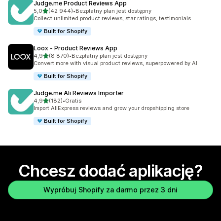
Judge.me Product Reviews App
na 5 gwiazdek
5,0
(42 944)
•
Bezpłatny plan jest dostępny
Łączna liczba recenzji: 42944
Collect unlimited product reviews, star ratings, testimonials
Built for Shopify
Loox ‑ Product Reviews App
na 5 gwiazdek
4,9
(8 870)
•
Bezpłatny plan jest dostępny
Łączna liczba recenzji: 8870
Convert more with visual product reviews, superpowered by AI
Built for Shopify
Judge.me Ali Reviews Importer
na 5 gwiazdek
4,9
(182)
•
Gratis
Łączna liczba recenzji: 182
Import AliExpress reviews and grow your dropshipping store
Built for Shopify
Chcesz dodać aplikację?
Wypróbuj Shopify za darmo przez 3 dni