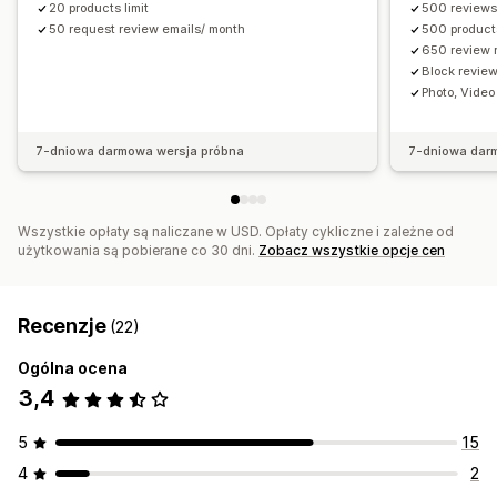
20 products limit
500 reviews
50 request review emails/ month
500 product
650 review 
Block revie
Photo, Video
7-dniowa darmowa wersja próbna
7-dniowa dar
Wszystkie opłaty są naliczane w USD. Opłaty cykliczne i zależne od
użytkowania są pobierane co 30 dni.
Zobacz wszystkie opcje cen
Recenzje
(22)
Ogólna ocena
3,4
5
15
4
2