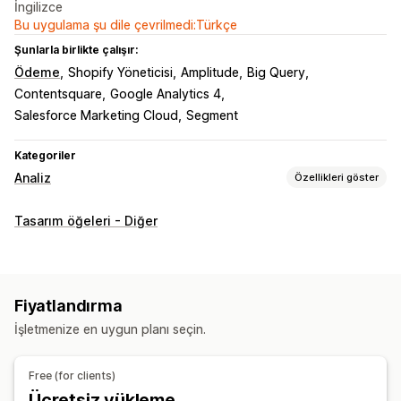
İngilizce
Bu uygulama şu dile çevrilmedi:Türkçe
Şunlarla birlikte çalışır:
Ödeme
Shopify Yöneticisi
Amplitude
Big Query
Contentsquare
Google Analytics 4
Salesforce Marketing Cloud
Segment
Kategoriler
Analiz
Özellikleri göster
Müşteri davranışı
Tasarım öğeleri - Diğer
Aktivite takibi
Etkinlik takibi
Segmentasyon
Sayfa görüntülemeleri
Pazarlama ve satış
Fiyatlandırma
Ödeme analizleri
Satın alım takibi
Piksel takibi
İşletmenize en uygun planı seçin.
Görseller ve raporlar
Free (for clients)
Analizler kontrol paneli
Ücretsiz yükleme