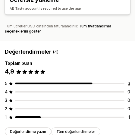
AB Tasty account is required to use the app
Tüm ücretler USD cinsinden faturalandırılır.
Tüm fiyatlandırma
seçeneklerini göster
Değerlendirmeler
(4)
Toplam puan
4,9
5
3
4
0
3
0
2
0
1
1
Değerlendirme yazın
Tüm değerlendirmeler