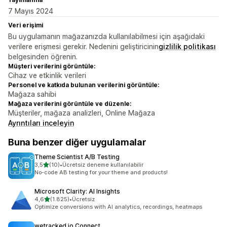
7 Mayıs 2024
Veri erişimi
Bu uygulamanın mağazanızda kullanılabilmesi için aşağıdaki
verilere erişmesi gerekir. Nedenini geliştiricinin
gizlilik politikası
belgesinden öğrenin.
Müşteri verilerini görüntüle:
Cihaz ve etkinlik verileri
Personel ve katkıda bulunan verilerini görüntüle:
Mağaza sahibi
Mağaza verilerini görüntüle ve düzenle:
Müşteriler, mağaza analizleri, Online Mağaza
Ayrıntıları inceleyin
Buna benzer diğer uygulamalar
Theme Scientist A/B Testing
5 yıldız üzerinden
3,5
(10)
•
Ücretsiz deneme kullanılabilir
toplam 10 değerlendirme
No-code AB testing for your theme and products!
Microsoft Clarity: AI Insights
5 yıldız üzerinden
4,6
(1.825)
•
Ücretsiz
toplam 1825 değerlendirme
Optimize conversions with AI analytics, recordings, heatmaps
wetracked.io Connect