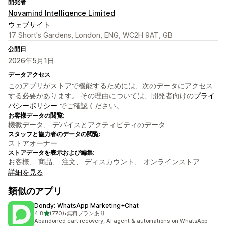
開発者
Novamind Intelligence Limited
ウェブサイト
17 Short's Gardens, London, ENG, WC2H 9AT, GB
公開日
2026年5月1日
データアクセス
このアプリがストアで機能するためには、次のデータにアクセス
する必要があります。 その理由については、開発者向けの
プライ
バシーポリシー
でご確認ください。
お客様データの閲覧:
機微データ、 デバイスとアクティビティのデータ
スタッフと協力者のデータの閲覧:
ストアオーナー
ストアデータを表示および編集:
お客様、 商品、 注文、 ディスカウント、 オンラインストア
詳細を見る
類似のアプリ
Dondy: WhatsApp Marketing+Chat
5つ星中
4.8
(770)
•
無料プランあり
合計レビュー数：770件
Abandoned cart recovery, AI agent & automations on WhatsApp