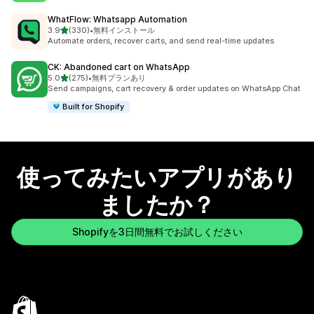
WhatFlow: Whatsapp Automation
5つ星中
3.9
(330)
•
無料インストール
合計レビュー数：330件
Automate orders, recover carts, and send real-time updates
CK: Abandoned cart on WhatsApp
5つ星中
5.0
(275)
•
無料プランあり
合計レビュー数：275件
Send campaigns, cart recovery & order updates on WhatsApp Chat
Built for Shopify
使ってみたいアプリがあり
ましたか？
Shopifyを3日間無料でお試しください