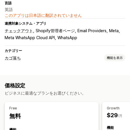
言語
英語
このアプリは日本語に翻訳されていません
連携対象システム・アプリ
チェックアウト
Shopify管理者ページ
Email Providers
Meta
Meta WhatsApp Cloud API
WhatsApp
カテゴリー
カゴ落ち
機能を表示
カートリカバリー
パーソナライズ型キャンペーン
複数チャネルメッセージ
価格設定
コンバージョントラッキング
ビジネスに最適なプランをお選びください。
表示オプション
カスタムブランディング
ポップアップビルダー
Free
Growth
カスタムクーポンコード
カスタマイズ可能なウィジェット
$29
無料
/月
操作動向の追跡
機能
機能